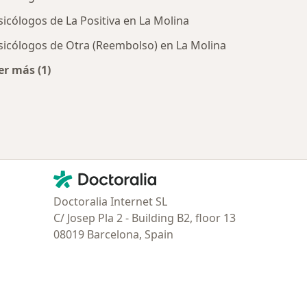
sicólogos de La Positiva en La Molina
sicólogos de Otra (Reembolso) en La Molina
er más (1)
tratadas
Más en esta categoría: Aseguradoras más populares
Contacto
Doctoralia - Página de inicio
Doctoralia Internet SL
C/ Josep Pla 2 - Building B2, floor 13
08019 Barcelona, Spain