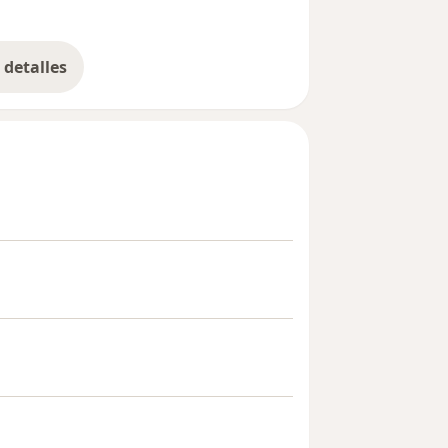
ore_diseases
detalles
bre la experiencia