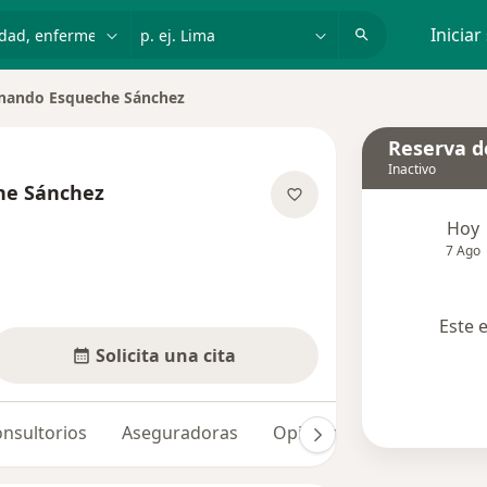
dad, enfermedad o nombre
p. ej. Lima
Iniciar
nando Esqueche Sánchez
 de ciudad
Reserva de
Inactivo
he Sánchez
e las especializaciones
Hoy
7 Ago
Este 
Solicita una cita
nsultorios
Aseguradoras
Opiniones