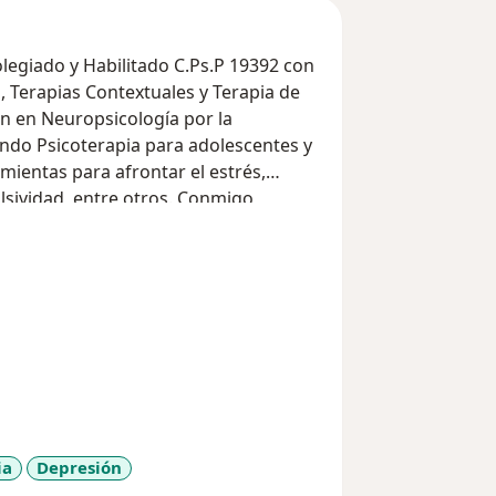
olegiado y Habilitado C.Ps.P 19392 con
 Terapias Contextuales y Terapia de
 en Neuropsicología por la
ndo Psicoterapia para adolescentes y
ientas para afrontar el estrés,
lsividad, entre otros. Conmigo
saludables. De esta manera, abordo
d, Depresión, Bipolaridad,
su vez, realizo Evaluaciones
no del Déficit de Atención e
tro Autista (TEA), Enfermedad de
 otras más.
ia
Depresión