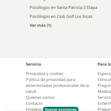
Psicólogos en Santa Patricia 3 Etapa
Psicólogos en Club Golf Los Incas
Ver más (1)
Más en esta categoría: Psicólogos 
Servicio
Para l
Privacidad y cookies
Especia
Política de privacidad para
Clínica
determinados profesionales de la
Pregun
salud
Medic
Quiénes somos
Servici
Contacto
Enfer
Empleos
Pregun
Nuevas posiciones