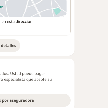
ar
 abre en una nueva pestaña
e en esta dirección
detalles
bre la dirección
ivados. Usted puede pagar
ro especialista que acepte su
as por aseguradora