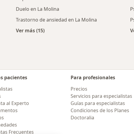
Duelo en La Molina
P
Trastorno de ansiedad en La Molina
P
Ver más (15)
V
cercanos
Más en esta categoría: Enfermedades más 
os pacientes
Para profesionales
listas
Precios
s
Servicios para especialistas
ta al Experto
Guías para especialistas
amentos
Condiciones de los Planes
os
Doctoralia
medades
tas Frecuentes