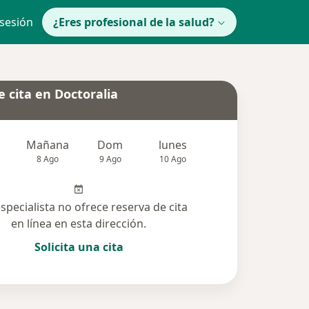
 sesión
¿Eres profesional de la salud?
 cita en Doctoralia
Mañana
Dom
lunes
Mar
Mié
8 Ago
9 Ago
10 Ago
11 Ago
12 Ag
especialista no ofrece reserva de cita
en línea en esta dirección.
Solicita una cita