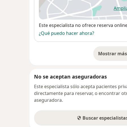
Ampli
se
Disponibilidad
Este especialista no ofrece reserva onlin
¿Qué puedo hacer ahora?
Mostrar más 
so
No se aceptan aseguradoras
Este especialista sólo acepta pacientes pr
directamente para reservar, o encontrar ot
aseguradora.
Buscar especialist