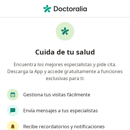
Men
Consulta Psicológica Individual • Lima, La Molina
Filtros
• 1
Seguro
Mapa
Especialistas en Consulta Psicológica
Cuida de tu salud
Individual La Molina
Encuentra los mejores especialistas y pide cita.
Descarga la App y accede gratuitamente a funciones
¿Qué especialidad estás buscando?
exclusivas para ti:
Psicólogo
Gestiona tus visitas fácilmente
Envía mensajes a tus especialistas
Recibe recordatorios y notificaciones