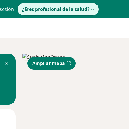
 sesión
¿Eres profesional de la salud?
Ampliar mapa
Mié
Jue
Vie
12 Ago
13 Ago
14 Ago