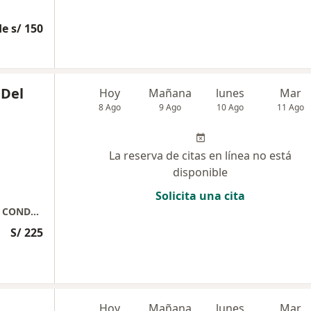
e s/ 150
 Del
Hoy
Mañana
lunes
Mar
8 Ago
9 Ago
10 Ago
11 Ago
La reserva de citas en línea no está
disponible
Solicita una cita
PSIQUIATRA - PSICOTERAPEUTA COGNITIVO CONDUCTUAL
S/ 225
Hoy
Mañana
lunes
Mar