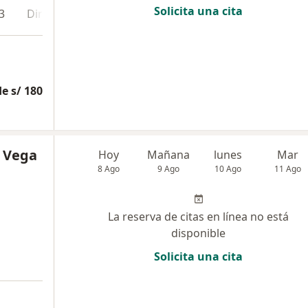
Solicita una cita
3
Dirección 4
Dirección 5
Online
e s/ 180
a Vega
Hoy
Mañana
lunes
Mar
8 Ago
9 Ago
10 Ago
11 Ago
La reserva de citas en línea no está
disponible
Solicita una cita