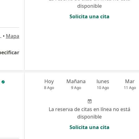
disponible
Solicita una cita
 511, Barranco, Barranco
•
Mapa
pecificar
Hoy
Mañana
lunes
Mar
8 Ago
9 Ago
10 Ago
11 Ago
La reserva de citas en línea no está
disponible
Solicita una cita