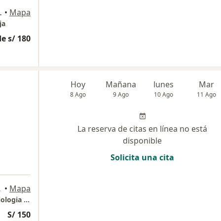
40, Miraflores
•
Mapa
ja
e s/ 180
Hoy
Mañana
lunes
Mar
8 Ago
9 Ago
10 Ago
11 Ago
La reserva de citas en línea no está
disponible
Solicita una cita
n Isidro
•
Mapa
Instituto Peruano de Hemodinamica y Cardiologia Intervencionista IPHCI
S/ 150