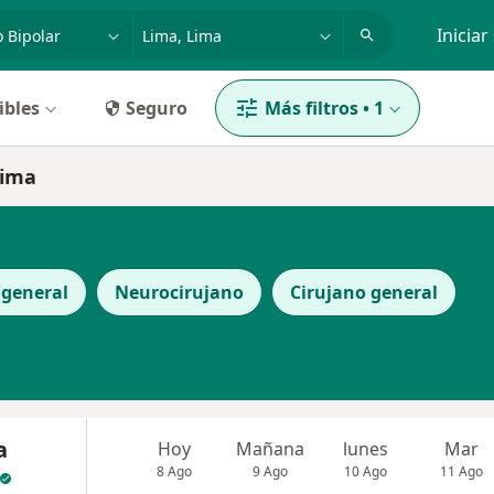
dad, enfermedad o nombre
p. ej. Lima
Iniciar
ibles
Seguro
Más filtros
•
1
Lima
 general
Neurocirujano
Cirujano general
a
Hoy
Mañana
lunes
Mar
8 Ago
9 Ago
10 Ago
11 Ago