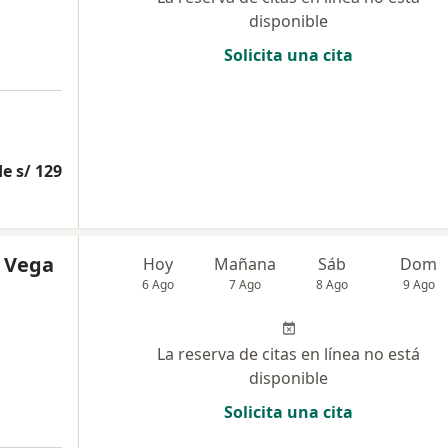
disponible
Solicita una cita
e s/ 129
a Vega
Hoy
Mañana
Sáb
Dom
6 Ago
7 Ago
8 Ago
9 Ago
La reserva de citas en línea no está
disponible
Solicita una cita