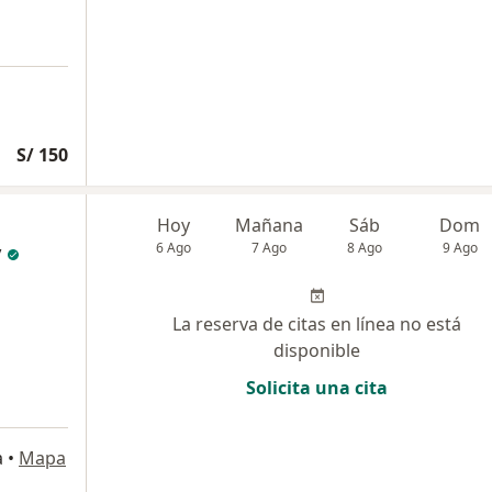
S/ 150
Hoy
Mañana
Sáb
Dom
y
6 Ago
7 Ago
8 Ago
9 Ago
La reserva de citas en línea no está
disponible
Solicita una cita
a
•
Mapa