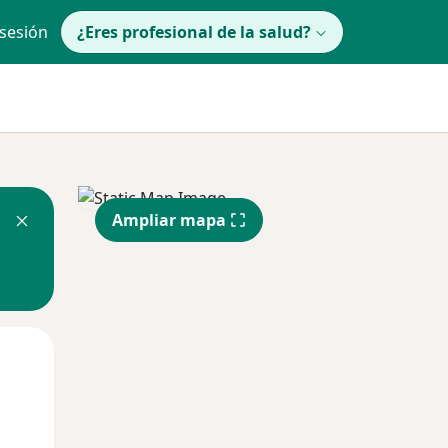
 sesión
¿Eres profesional de la salud?
Ampliar mapa
lunes
Mar
Mié
10 Ago
11 Ago
12 Ago