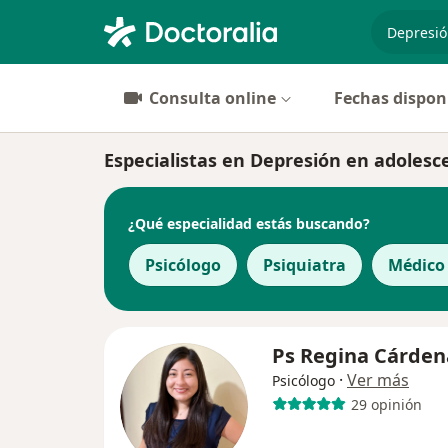
especiali
Consulta online
Fechas dispon
Especialistas en Depresión en adolesc
¿Qué especialidad estás buscando?
Psicólogo
Psiquiatra
Médico 
Ps Regina Cárden
·
Ver más
Psicólogo
29 opinión