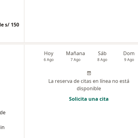
e s/ 150
Hoy
Mañana
Sáb
Dom
6 Ago
7 Ago
8 Ago
9 Ago
La reserva de citas en línea no está
disponible
Solicita una cita
 de
in