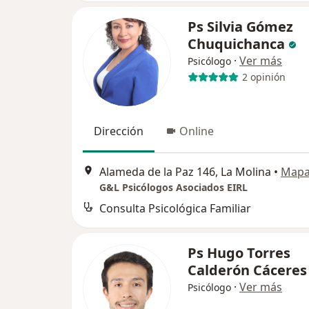
Ps Silvia Gómez
Chuquichanca
·
Ver más
Psicólogo
2 opinión
Dirección
Online
Alameda de la Paz 146, La Molina
•
Map
G&L Psicólogos Asociados EIRL
Consulta Psicológica Familiar
Ps Hugo Torres
Calderón Cáceres
·
Ver más
Psicólogo