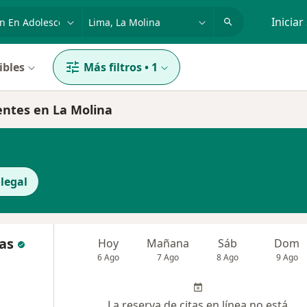
dad, enfermedad o nombre
p. ej. Lima
Iniciar
ibles
Más filtros
•
1
entes en La Molina
legal
as
Hoy
Mañana
Sáb
Dom
6 Ago
7 Ago
8 Ago
9 Ago
La reserva de citas en línea no está