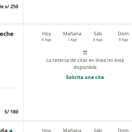
e s/ 250
ueche
Hoy
Mañana
Sáb
Dom
6 Ago
7 Ago
8 Ago
9 Ago
La reserva de citas en línea no está
disponible
Solicita una cita
S/ 180
ada
Hoy
Mañana
Sáb
Dom