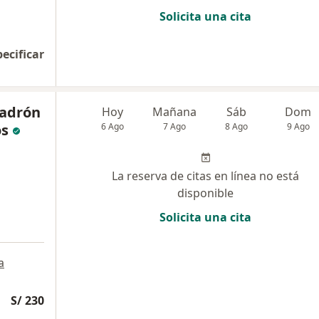
Solicita una cita
pecificar
Ladrón
Hoy
Mañana
Sáb
Dom
os
6 Ago
7 Ago
8 Ago
9 Ago
La reserva de citas en línea no está
disponible
Solicita una cita
a
S/ 230