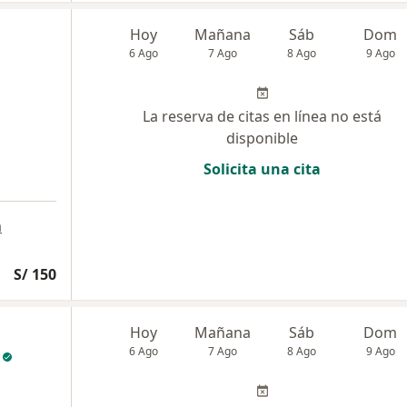
Hoy
Mañana
Sáb
Dom
6 Ago
7 Ago
8 Ago
9 Ago
La reserva de citas en línea no está
disponible
Solicita una cita
a
S/ 150
Hoy
Mañana
Sáb
Dom
6 Ago
7 Ago
8 Ago
9 Ago