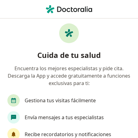
Men
Fobia Específica O Simple • Lima, La Molina
Filtros
• 1
Seguro
Mapa
Especialistas en Fobia específica o simple en
Cuida de tu salud
La Molina
Encuentra los mejores especialistas y pide cita.
Descarga la App y accede gratuitamente a funciones
¿Qué especialidad estás buscando?
exclusivas para ti:
Psicólogo
Psiquiatra
Gestiona tus visitas fácilmente
Envía mensajes a tus especialistas
Recibe recordatorios y notificaciones