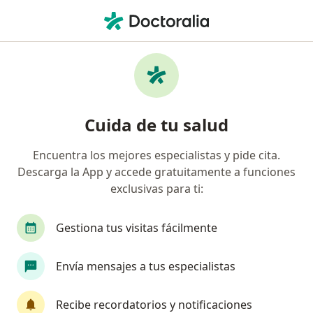
Men
Bulimia Nerviosa • Lima, La Molina
Filtros
• 1
Mapa
Especialistas en Bulimia nerviosa en La
Cuida de tu salud
Molina
Encuentra los mejores especialistas y pide cita.
Descarga la App y accede gratuitamente a funciones
¿Qué especialidad estás buscando?
exclusivas para ti:
Psicólogo
Psiquiatra
Gestiona tus visitas fácilmente
Envía mensajes a tus especialistas
Recibe recordatorios y notificaciones