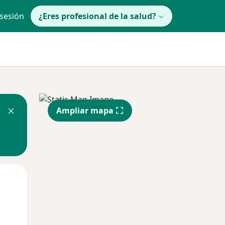
 sesión
¿Eres profesional de la salud?
Ampliar mapa
lunes
Mar
Mié
10 Ago
11 Ago
12 Ago