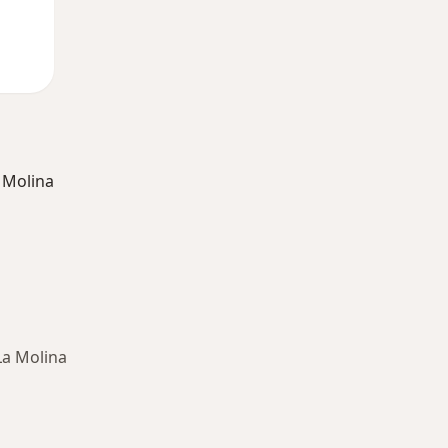
 Molina
La Molina
ría: Otras enfermedades en La Molina