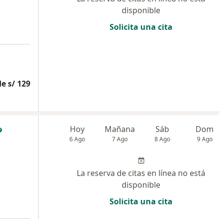
disponible
Solicita una cita
e s/ 129
Hoy
Mañana
Sáb
Dom
6 Ago
7 Ago
8 Ago
9 Ago
La reserva de citas en línea no está
disponible
Solicita una cita