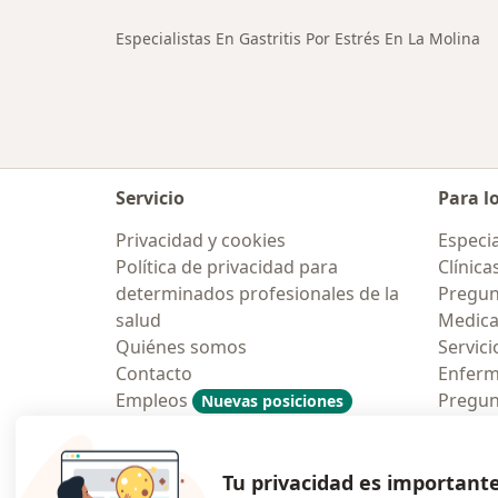
Especialistas En Gastritis Por Estrés En La Molina
Servicio
Para l
Privacidad y cookies
Especia
Política de privacidad para
Clínica
determinados profesionales de la
Pregun
salud
Medic
Quiénes somos
Servici
Contacto
Enfer
Empleos
Pregun
Nuevas posiciones
Condiciones Generales de
Aplicac
Contratación
Tu privacidad es important