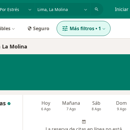
dad, enfermedad o nombre
p. ej. Lima
Iniciar
ibles
Seguro
Más filtros
•
1
n La Molina
as
Hoy
Mañana
Sáb
Dom
6 Ago
7 Ago
8 Ago
9 Ago
La reserva de citas en línea no está