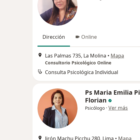
Dirección
Online
Las Palmas 735, La Molina
•
Mapa
Consultorio Psicológico Online
Consulta Psicológica Individual
Ps Maria Emilia P
Florian
·
Ver más
Psicólogo
Jirón Machu Picchu 280, Lima
•
Mapa