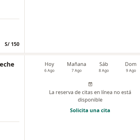
S/ 150
ueche
Hoy
Mañana
Sáb
Dom
6 Ago
7 Ago
8 Ago
9 Ago
La reserva de citas en línea no está
disponible
Solicita una cita