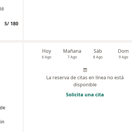
pa
S/ 180
Hoy
Mañana
Sáb
Dom
6 Ago
7 Ago
8 Ago
9 Ago
La reserva de citas en línea no está
disponible
Solicita una cita
 de
in