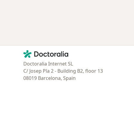
Contacto
Doctoralia - Página de inicio
Doctoralia Internet SL
C/ Josep Pla 2 - Building B2, floor 13
08019 Barcelona, Spain