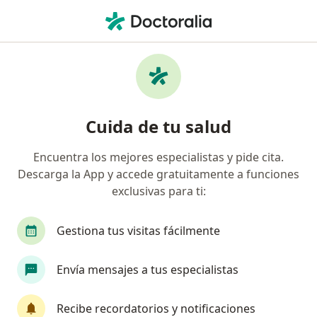
Men
Depresión • Lima, La Molina
Filtros
• 1
Seguro
Mapa
Especialistas en Depresión en La Molina
Cuida de tu salud
Encuentra los mejores especialistas y pide cita.
¿Qué especialidad estás buscando?
Descarga la App y accede gratuitamente a funciones
Psicólogo
exclusivas para ti:
Gestiona tus visitas fácilmente
Envía mensajes a tus especialistas
Recibe recordatorios y notificaciones