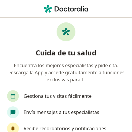
Men
Consulta Psicológica Online • Lima, La Molina
Filtros
• 1
Mapa
Especialistas en Consulta psicológica online
Cuida de tu salud
La Molina
Encuentra los mejores especialistas y pide cita.
Descarga la App y accede gratuitamente a funciones
¿Qué especialidad estás buscando?
exclusivas para ti:
Psicólogo
Gestiona tus visitas fácilmente
Envía mensajes a tus especialistas
Recibe recordatorios y notificaciones