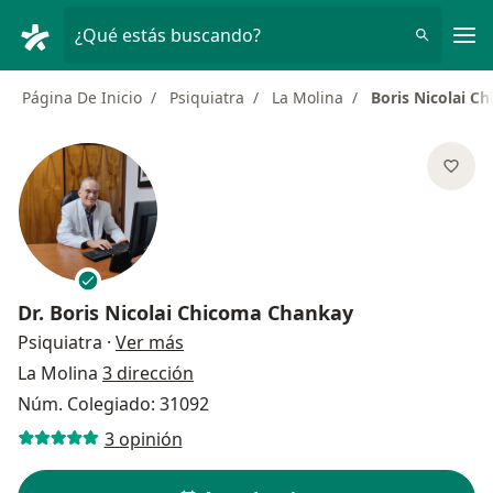
Men
¿Qué estás buscando?
Página De Inicio
Psiquiatra
La Molina
Boris Nicolai C
Dr.
Boris Nicolai Chicoma Chankay
sobre las especializaciones
Psiquiatra
·
Ver más
La Molina
3 dirección
Núm. Colegiado: 31092
3 opinión