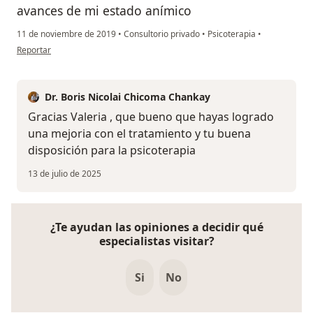
avances de mi estado anímico
11 de noviembre de 2019
•
Consultorio privado
•
Psicoterapia
•
en opinión del usuario Cuenta eliminada
Reportar
Dr. Boris Nicolai Chicoma Chankay
Gracias Valeria , que bueno que hayas logrado
una mejoria con el tratamiento y tu buena
disposición para la psicoterapia
13 de julio de 2025
¿Te ayudan las opiniones a decidir qué
especialistas visitar?
Si
No