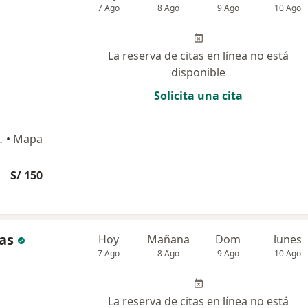
7 Ago
8 Ago
9 Ago
10 Ago
La reserva de citas en línea no está
disponible
Solicita una cita
Perú, San Borja
•
Mapa
S/ 150
as
Hoy
Mañana
Dom
lunes
7 Ago
8 Ago
9 Ago
10 Ago
La reserva de citas en línea no está