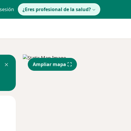
 sesión
¿Eres profesional de la salud?
Ampliar mapa
Mar
Mié
Jue
11 Ago
12 Ago
13 Ago