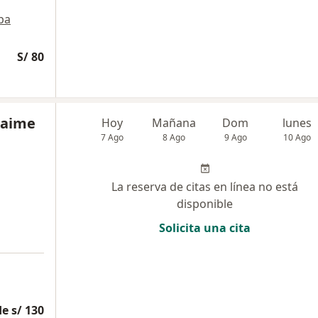
pa
S/ 80
Laime
Hoy
Mañana
Dom
lunes
7 Ago
8 Ago
9 Ago
10 Ago
La reserva de citas en línea no está
disponible
Solicita una cita
e s/ 130