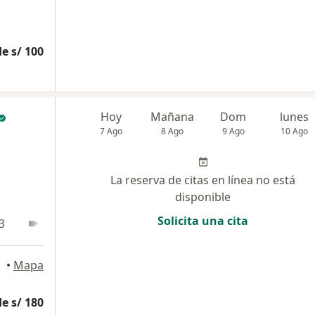
e s/ 100
Hoy
Mañana
Dom
lunes
7 Ago
8 Ago
9 Ago
10 Ago
La reserva de citas en línea no está
disponible
Solicita una cita
3
Online
•
Mapa
e s/ 180