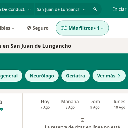
dad, enfermedad o nombre
p. ej. Lima
Iniciar
ibles
Seguro
Más filtros
•
1
a en San Juan de Lurigancho
 general
Neurólogo
Geriatra
Ver más
a
Hoy
Mañana
Dom
lunes
7 Ago
8 Ago
9 Ago
10 Ago
La reserva de citas en línea no está