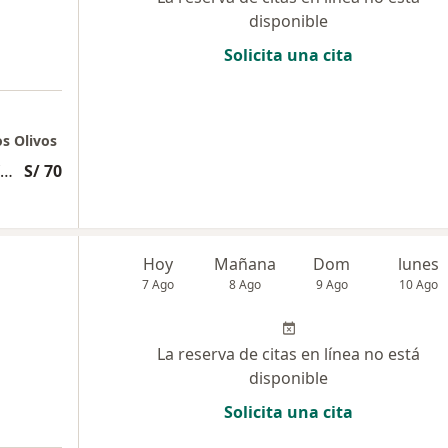
disponible
Solicita una cita
os Olivos
Evaluación psicólogica exhaustiva y profunda
S/ 70
Hoy
Mañana
Dom
lunes
7 Ago
8 Ago
9 Ago
10 Ago
La reserva de citas en línea no está
disponible
Solicita una cita