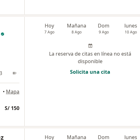
Hoy
Mañana
Dom
lunes
7 Ago
8 Ago
9 Ago
10 Ago
La reserva de citas en línea no está
disponible
Solicita una cita
3
Online
rres
•
Mapa
S/ 150
ez
Hoy
Mañana
Dom
lunes