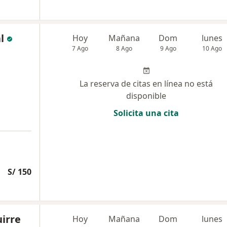
l
Hoy
Mañana
Dom
lunes
7 Ago
8 Ago
9 Ago
10 Ago
La reserva de citas en línea no está
disponible
Solicita una cita
S/ 150
uirre
Hoy
Mañana
Dom
lunes