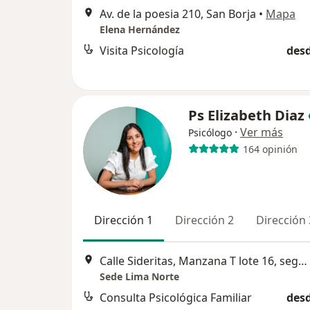
Av. de la poesia 210, San Borja
•
Mapa
Elena Hernández
Visita Psicología
desd
Ps Elizabeth Diaz
·
Ver más
Psicólogo
164 opinión
Dirección 1
Dirección 2
Dirección 
Calle Sideritas, Manzana T lote 16, segundo piso, Urbanización Rosario del Norte, Los Olivos
Sede Lima Norte
Consulta Psicológica Familiar
desd