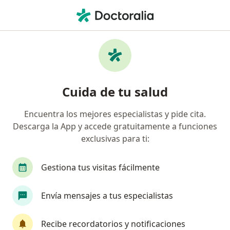
Men
¿Qué estás buscando?
Página De Inicio
Enfermedades
Tics Faciales
Tics faciales - Información,
Cuida de tu salud
expertos y preguntas frecuentes
Encuentra los mejores especialistas y pide cita.
Descarga la App y accede gratuitamente a funciones
exclusivas para ti:
Información
Pregunta al Experto
Gestiona tus visitas fácilmente
Envía mensajes a tus especialistas
No descuides tu salud
Escoge la consulta online para empezar o continuar
Recibe recordatorios y notificaciones