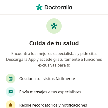
Men
Trastorno De Conducta • San Borja, Lima
Filtros
• 1
Seguro
Mapa
Especialistas en Trastorno de conducta en
Cuida de tu salud
San Borja
Encuentra los mejores especialistas y pide cita.
Descarga la App y accede gratuitamente a funciones
¿Qué especialidad estás buscando?
exclusivas para ti:
Psicólogo
Psiquiatra
Neurólogo
Gestiona tus visitas fácilmente
Envía mensajes a tus especialistas
Recibe recordatorios y notificaciones