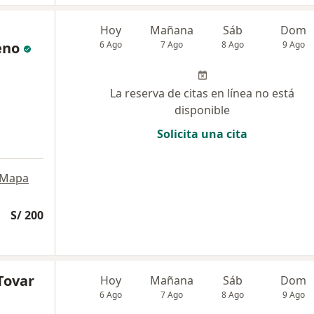
Hoy
Mañana
Sáb
Dom
eno
6 Ago
7 Ago
8 Ago
9 Ago
La reserva de citas en línea no está
disponible
Solicita una cita
Mapa
S/ 200
Tovar
Hoy
Mañana
Sáb
Dom
6 Ago
7 Ago
8 Ago
9 Ago