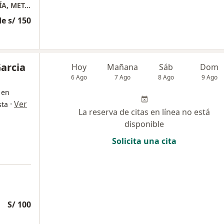
CONSULTORIO MÉDICO DE ENDOCRINOLOGÍA, METABOLISMO Y DIABETES
e s/ 150
Garcia
Hoy
Mañana
Sáb
Dom
6 Ago
7 Ago
8 Ago
9 Ago
 en
·
Ver
sta
La reserva de citas en línea no está
disponible
Solicita una cita
S/ 100