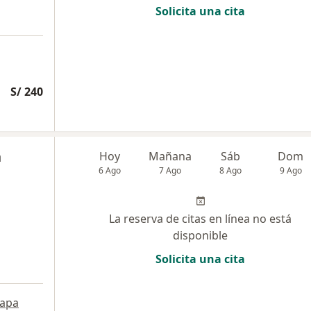
Solicita una cita
S/ 240
n
Hoy
Mañana
Sáb
Dom
6 Ago
7 Ago
8 Ago
9 Ago
La reserva de citas en línea no está
disponible
Solicita una cita
apa