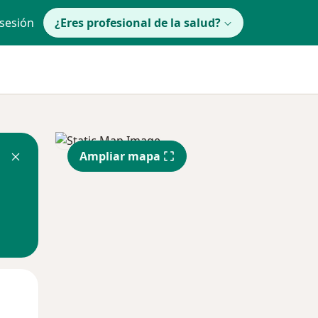
 sesión
¿Eres profesional de la salud?
Ampliar mapa
lunes
Mar
Mié
10 Ago
11 Ago
12 Ago