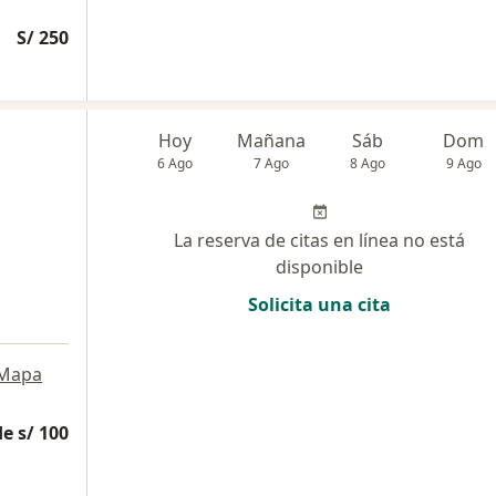
S/ 250
Hoy
Mañana
Sáb
Dom
6 Ago
7 Ago
8 Ago
9 Ago
La reserva de citas en línea no está
disponible
Solicita una cita
Mapa
e s/ 100