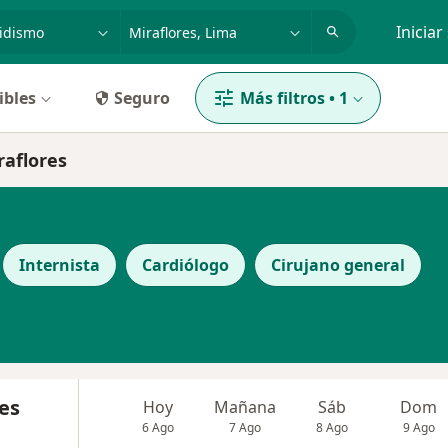
dad, enfermedad o nombre
p. ej. Lima
Iniciar
ibles
Seguro
Más filtros
•
1
raflores
Internista
Cardiólogo
Cirujano general
es
Hoy
Mañana
Sáb
Dom
6 Ago
7 Ago
8 Ago
9 Ago