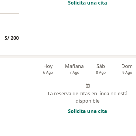
Solicita una cita
S/ 200
Hoy
Mañana
Sáb
Dom
6 Ago
7 Ago
8 Ago
9 Ago
La reserva de citas en línea no está
disponible
Solicita una cita