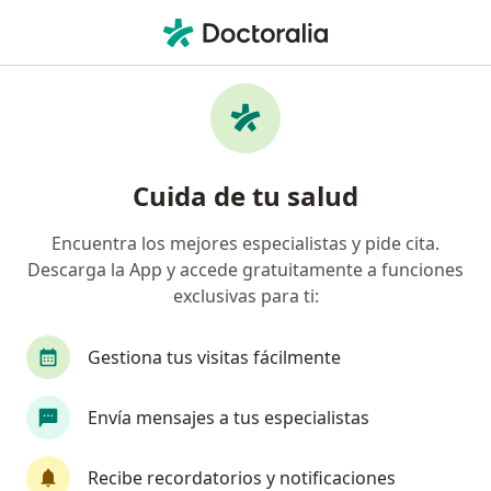
Men
Obesidad • Miraflores, Lima
Filtros
• 1
Seguro
Mapa
Especialistas en Obesidad en Miraflores
Cuida de tu salud
Encuentra los mejores especialistas y pide cita.
¿Qué especialidad estás buscando?
Descarga la App y accede gratuitamente a funciones
Endocrinólogo
Psicólogo
Nutricionista
exclusivas para ti:
Gestiona tus visitas fácilmente
Envía mensajes a tus especialistas
Recibe recordatorios y notificaciones