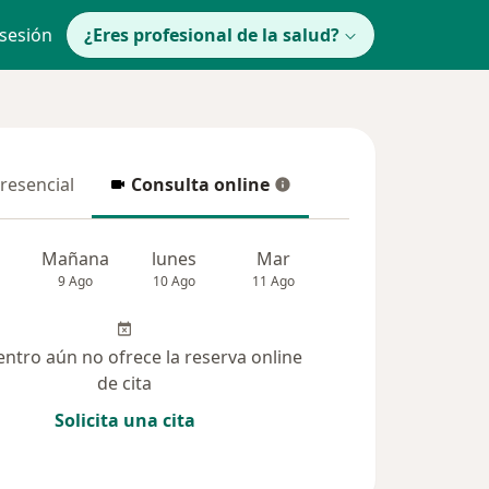
 sesión
¿Eres profesional de la salud?
presencial
Consulta online
resencial
Consulta online
Mañana
lunes
Mar
Mié
Jue
9 Ago
10 Ago
11 Ago
12 Ago
13 Ag
entro aún no ofrece la reserva online
de cita
Solicita una cita
solucionadas (97)