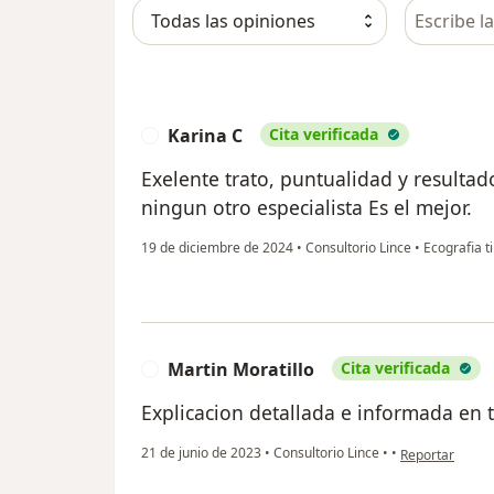
Busca en 
Karina C
Cita verificada
K
Exelente trato, puntualidad y resulta
ningun otro especialista Es el mejor.
19 de diciembre de 2024
•
Consultorio Lince
•
Ecografia t
Martin Moratillo
Cita verificada
M
Explicacion detallada e informada en
en opinión del 
21 de junio de 2023
•
Consultorio Lince
•
•
Reportar