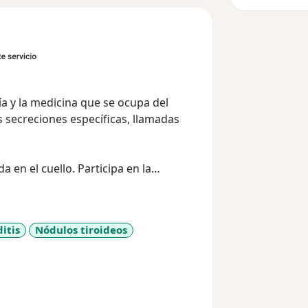
ía y la medicina que se ocupa del
 secreciones específicas, llamadas
a en el cuello. Participa en la
tabolismo basal. La causa más
oidismo es la presencia de anticuerpos
ditis
Nódulos tiroideos
ases
a evaluación del nódulo tiroideo, que
e palpación por el médico, lo que