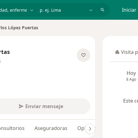
dad, enfermedad o nombre
p. ej. Lima
Iniciar
rlos López Puertas
 de ciudad
rtas
Visita 
Visita p
sobre las especializaciones
s
Hoy
8 Ago
Este c
Enviar mensaje
nsultorios
Aseguradoras
Opiniones (24)
Dudas 