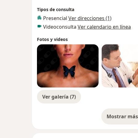
Somos especialistas en tiroides. Nos ceñimo
Tipos de consulta
actual evidencia científica en todos nuestr
Presencial
Ver direcciones (1)
siempre es el paciente.
Videoconsulta
Ver calendario en línea
Fotos y videos
Ver galería (7)
Mostrar más 
so