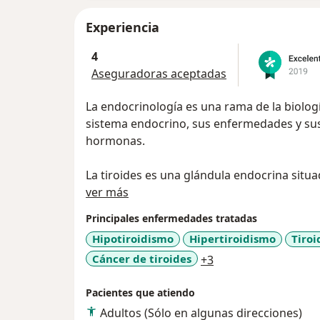
Experiencia
4
Aseguradoras aceptadas
La endocrinología es una rama de la biolog
sistema endocrino, sus enfermedades y sus
hormonas.
La tiroides es una glándula endocrina situad
Acerca de mí
producción de hormonas que regulan el me
ver más
frecuente del hipotiroidismo y del hipertir
Principales enfermedades tratadas
antitiroideos.
Hipotiroidismo
Hipertiroidismo
Tiroi
a11y_sr_more_dise
Cáncer de tiroides
+3
La ecografía es el método más fiable para l
muchas veces no puede ser hallado mediant
Pacientes que atiendo
constituye el despistaje oncológico.
Adultos (Sólo en algunas direcciones)