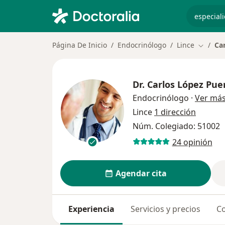
especiali
Página De Inicio
Endocrinólogo
Lince
Ca
Cambiar
Dr.
Carlos López Pue
Endocrinólogo
·
Ver má
Lince
1 dirección
Núm. Colegiado: 51002
24 opinión
Agendar cita
Experiencia
Servicios y precios
Co