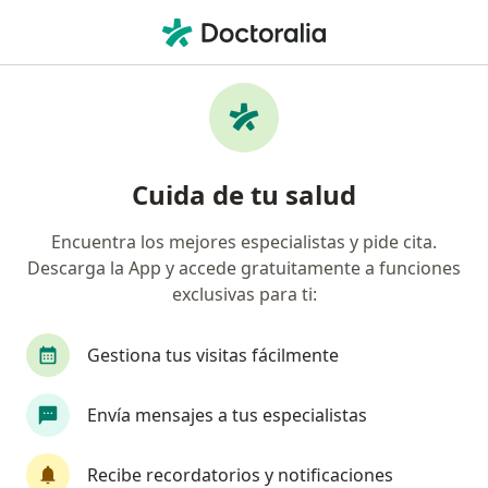
Men
Rizartrosis Artrosis De Base De Pulgar • Miraflores, Lima
Filtros
• 1
Seguro
Mapa
Especialistas en Rizartrosis (Artrosis de base
Cuida de tu salud
de pulgar) en Miraflores
Encuentra los mejores especialistas y pide cita.
Descarga la App y accede gratuitamente a funciones
¿Qué especialidad estás buscando?
exclusivas para ti:
Traumatólogo y Ortopedista
Alergista
Re
Gestiona tus visitas fácilmente
Envía mensajes a tus especialistas
Recibe recordatorios y notificaciones