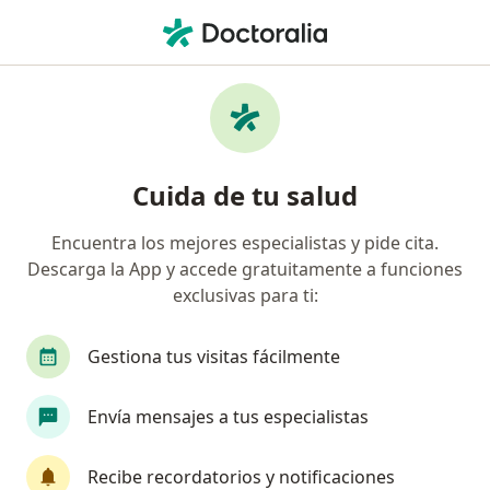
Men
Menopausia • Miraflores, Lima
Filtros
• 1
Seguro
Mapa
Especialistas en Menopausia en Miraflores
Cuida de tu salud
Encuentra los mejores especialistas y pide cita.
¿Qué especialidad estás buscando?
Descarga la App y accede gratuitamente a funciones
Ginecólogo
Psicólogo
Endocrinólogo
exclusivas para ti:
Gestiona tus visitas fácilmente
Envía mensajes a tus especialistas
Recibe recordatorios y notificaciones