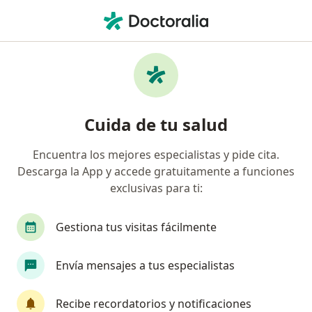
Men
Hiperprolactinemia • Miraflores, Lima
Filtros
• 1
Seguro
Mapa
Especialistas en Hiperprolactinemia en
Cuida de tu salud
Miraflores
Encuentra los mejores especialistas y pide cita.
Descarga la App y accede gratuitamente a funciones
¿Qué especialidad estás buscando?
exclusivas para ti:
Ginecólogo
Endocrinólogo
Oncólogo
Gestiona tus visitas fácilmente
Envía mensajes a tus especialistas
Recibe recordatorios y notificaciones