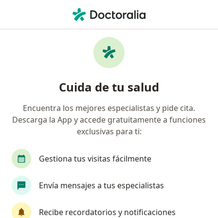
Men
Hipertiroidismo • Cercado de Lima, Lima
Filtros
• 1
Seguro
Mapa
Especialistas en Hipertiroidismo en Cercado
Cuida de tu salud
de Lima
Encuentra los mejores especialistas y pide cita.
Descarga la App y accede gratuitamente a funciones
¿Qué especialidad estás buscando?
exclusivas para ti:
Endocrinólogo
Internista
Médico general
Gestiona tus visitas fácilmente
Envía mensajes a tus especialistas
Recibe recordatorios y notificaciones