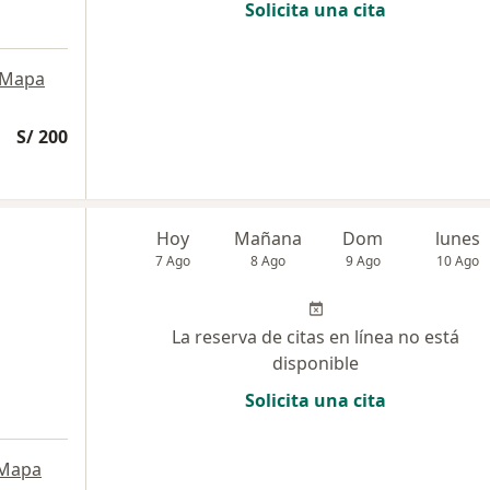
Solicita una cita
Mapa
S/ 200
Hoy
Mañana
Dom
lunes
7 Ago
8 Ago
9 Ago
10 Ago
La reserva de citas en línea no está
disponible
Solicita una cita
Mapa