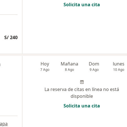
Solicita una cita
S/ 240
n
Hoy
Mañana
Dom
lunes
7 Ago
8 Ago
9 Ago
10 Ago
La reserva de citas en línea no está
disponible
Solicita una cita
apa