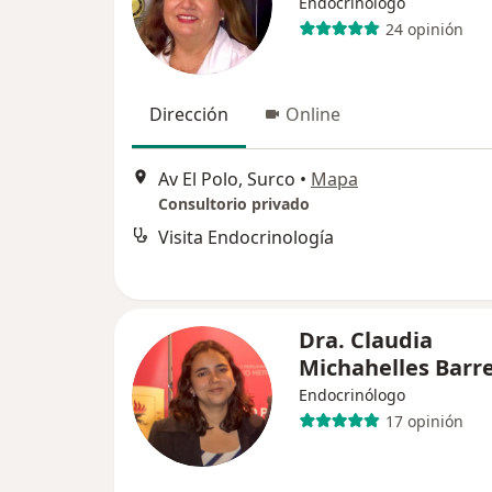
Endocrinólogo
24 opinión
Dirección
Online
Av El Polo, Surco
•
Mapa
Consultorio privado
Visita Endocrinología
Dra. Claudia
Michahelles Barr
Endocrinólogo
17 opinión