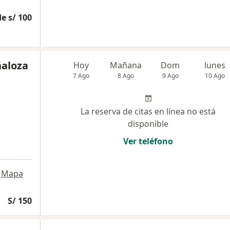
e s/ 100
ñaloza
Hoy
Mañana
Dom
lunes
7 Ago
8 Ago
9 Ago
10 Ago
La reserva de citas en línea no está
disponible
Ver teléfono
Mapa
S/ 150