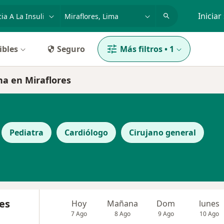
dad, enfermedad o nombre
p. ej. Lima
Iniciar
ibles
Seguro
Más filtros
•
1
ina en Miraflores
Pediatra
Cardiólogo
Cirujano general
es
Hoy
Mañana
Dom
lunes
7 Ago
8 Ago
9 Ago
10 Ago