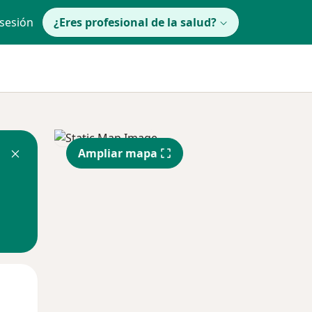
 sesión
¿Eres profesional de la salud?
Ampliar mapa
Mar
Mié
Jue
11 Ago
12 Ago
13 Ago