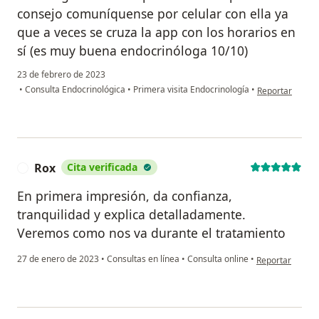
consejo comuníquense por celular con ella ya
que a veces se cruza la app con los horarios en
sí (es muy buena endocrinóloga 10/10)
23 de febrero de 2023
en opinión del u
•
Consulta Endocrinológica
•
Primera visita Endocrinología
•
Reportar
Rox
Cita verificada
R
En primera impresión, da confianza,
tranquilidad y explica detalladamente.
Veremos como nos va durante el tratamiento
en opinión del 
27 de enero de 2023
•
Consultas en línea
•
Consulta online
•
Reportar