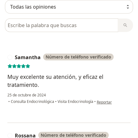
Busca en opiniones
Samantha
Número de teléfono verificado
S
Muy excelente su atención, y eficaz el
tratamiento.
25 de octubre de 2024
en opinión del usuario
•
Consulta Endocrinológica
•
Visita Endocrinología
•
Reportar
Rossana
Número de teléfono verificado
R