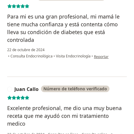
Para mi es una gran profesional, mi mamá le
tiene mucha confianza y está contenta cómo
lleva su condición de diabetes que está
controlada
22 de octubre de 2024
en opinión del usuario 
•
Consulta Endocrinológica
•
Visita Endocrinología
•
Reportar
Juan Callo
Número de teléfono verificado
J
Excelente profesional, me dio una muy buena
receta que me ayudó con mi tratamiento
medico
en opinión del