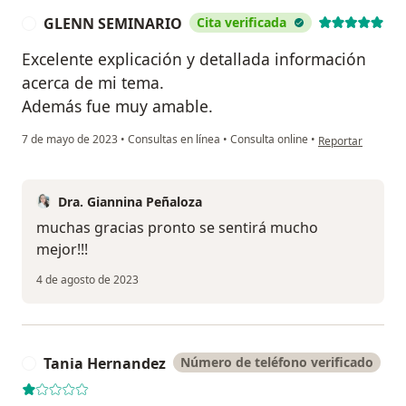
GLENN SEMINARIO
Cita verificada
G
Excelente explicación y detallada información
acerca de mi tema.
Además fue muy amable.
en opinión del 
7 de mayo de 2023
•
Consultas en línea
•
Consulta online
•
Reportar
Dra. Giannina Peñaloza
muchas gracias pronto se sentirá mucho
mejor!!!
4 de agosto de 2023
Tania Hernandez
Número de teléfono verificado
T