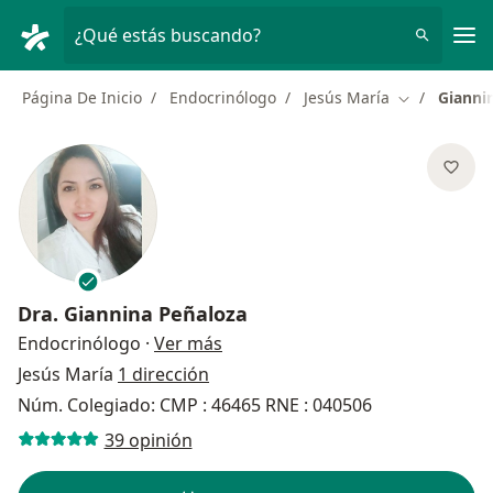
Men
¿Qué estás buscando?
Página De Inicio
Endocrinólogo
Jesús María
Gianni
Cambiar de 
Dra.
Giannina Peñaloza
sobre las especializaciones
Endocrinólogo
·
Ver más
Jesús María
1 dirección
Núm. Colegiado: CMP : 46465 RNE : 040506
39 opinión