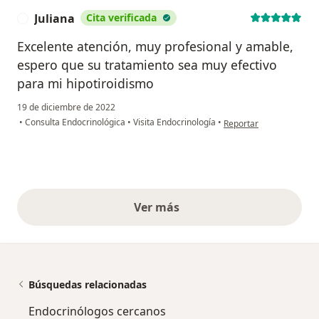
Juliana
Cita verificada
J
Excelente atención, muy profesional y amable,
espero que su tratamiento sea muy efectivo
para mi hipotiroidismo
19 de diciembre de 2022
en opinión del usuario J
•
Consulta Endocrinológica
•
Visita Endocrinología
•
Reportar
Ver más
opiniones anteriores
Búsquedas relacionadas
Endocrinólogos cercanos