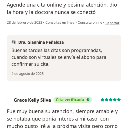
Agende una cita online y pésima atención, dio
la hora y la doctora nunca se conectó
en opinión de
28 de febrero de 2023
•
Consultas en línea
•
Consulta online
•
Reportar
Dra. Giannina Peñaloza
Buenas tardes las citas son programadas,
cuando son virtuales se envía el abono para
confirmar su cita.
4 de agosto de 2023
Grace Kelly Silva
Cita verificada
G
Fue muy buena su atención, siempre amable y
se notaba que ponía interes a mi caso, con
mucho gusto iré a la próxima visita pero como