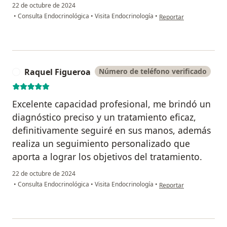
22 de octubre de 2024
en opinión del usuario C
•
Consulta Endocrinológica
•
Visita Endocrinología
•
Reportar
Raquel Figueroa
Número de teléfono verificado
R
Excelente capacidad profesional, me brindó un
diagnóstico preciso y un tratamiento eficaz,
definitivamente seguiré en sus manos, además
realiza un seguimiento personalizado que
aporta a lograr los objetivos del tratamiento.
22 de octubre de 2024
en opinión del usuario 
•
Consulta Endocrinológica
•
Visita Endocrinología
•
Reportar