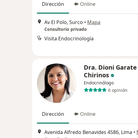
Dirección
Online
Av El Polo, Surco
•
Mapa
Consultorio privado
Visita Endocrinología
Dra. Dioni Garate
Chirinos
Endocrinólogo
6 opinión
Dirección
Online
Avenida Alfredo Benavides 4586, Lima
•