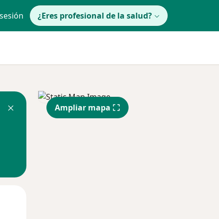
 sesión
¿Eres profesional de la salud?
Ampliar mapa
Mié
Jue
Vie
12 Ago
13 Ago
14 Ago