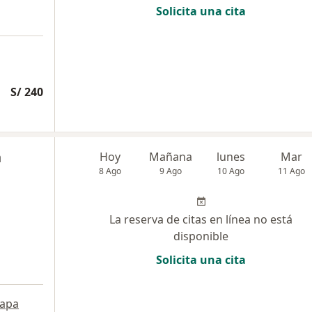
Solicita una cita
S/ 240
n
Hoy
Mañana
lunes
Mar
8 Ago
9 Ago
10 Ago
11 Ago
La reserva de citas en línea no está
disponible
Solicita una cita
apa