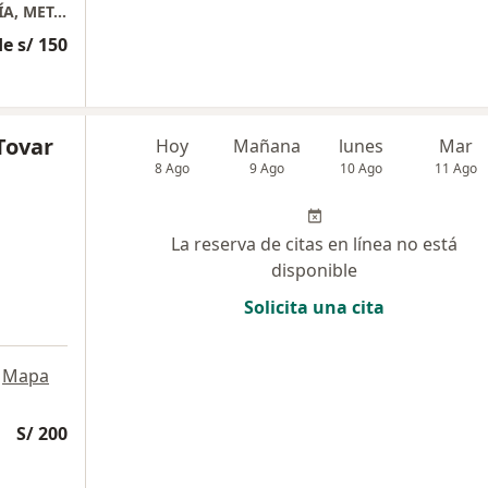
CONSULTORIO MÉDICO DE ENDOCRINOLOGÍA, METABOLISMO Y DIABETES
e s/ 150
Tovar
Hoy
Mañana
lunes
Mar
8 Ago
9 Ago
10 Ago
11 Ago
La reserva de citas en línea no está
disponible
Solicita una cita
Mapa
S/ 200