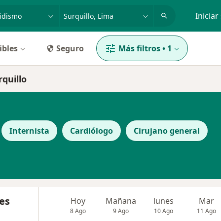
dad, enfermedad o nombre
p. ej. Lima
Iniciar
ibles
Seguro
Más filtros
•
1
rquillo
Internista
Cardiólogo
Cirujano general
es
Hoy
Mañana
lunes
Mar
8 Ago
9 Ago
10 Ago
11 Ago