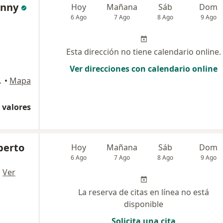
enny
Hoy
Mañana
Sáb
Dom
6 Ago
7 Ago
8 Ago
9 Ago
Esta dirección no tiene calendario online.
Ver direcciones con calendario online
Miraflores
•
Mapa
 valores
lberto
Hoy
Mañana
Sáb
Dom
6 Ago
7 Ago
8 Ago
9 Ago
·
Ver
La reserva de citas en línea no está
disponible
Solicita una cita