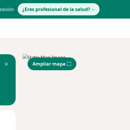
 sesión
¿Eres profesional de la salud?
Ampliar mapa
lunes
Mar
Mié
10 Ago
11 Ago
12 Ago