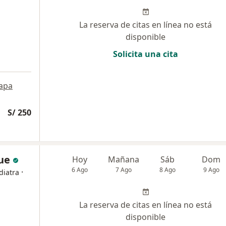
La reserva de citas en línea no está
disponible
Solicita una cita
apa
S/ 250
que
Hoy
Mañana
Sáb
Dom
6 Ago
7 Ago
8 Ago
9 Ago
·
diatra
La reserva de citas en línea no está
disponible