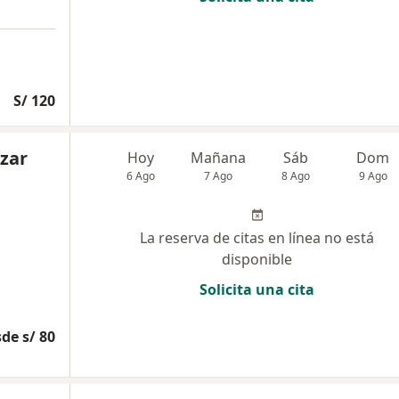
S/ 120
azar
Hoy
Mañana
Sáb
Dom
6 Ago
7 Ago
8 Ago
9 Ago
La reserva de citas en línea no está
disponible
Solicita una cita
de s/ 80