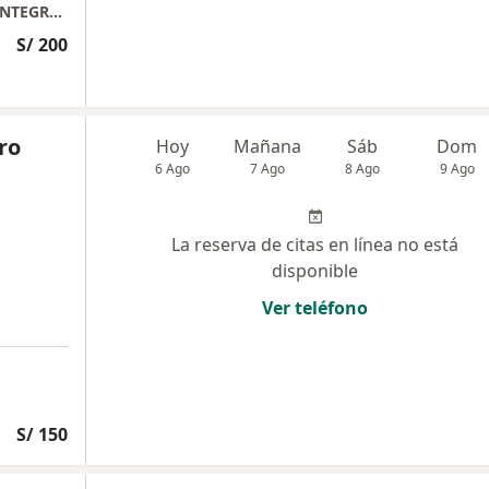
INP( instituto de Neumologia) chacarilla . , INTEGRANDO PEDIATRIA Miraflores
S/ 200
ro
Hoy
Mañana
Sáb
Dom
6 Ago
7 Ago
8 Ago
9 Ago
La reserva de citas en línea no está
disponible
Ver teléfono
S/ 150