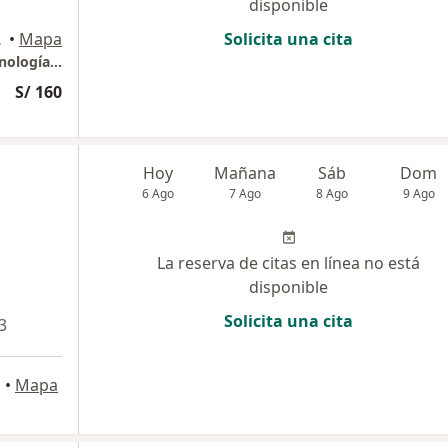
disponible
 Vitarte
•
Mapa
Solicita una cita
Consultores Pediátricos - Centro De Endocrinología y Nutrición Infantil
S/ 160
Hoy
Mañana
Sáb
Dom
6 Ago
7 Ago
8 Ago
9 Ago
La reserva de citas en línea no está
disponible
Solicita una cita
3
o
•
Mapa