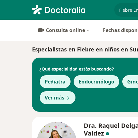
especiali
Consulta online
Fechas dispon
Especialistas en Fiebre en niños en Su
¿Qué especialidad estás buscando?
Pediatra
Endocrinólogo
Gin
Ver más
Dra. Raquel Delg
Valdez