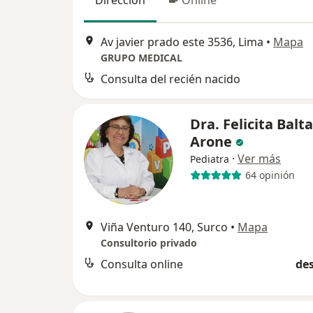
Dirección
Online
Av javier prado este 3536, Lima
•
Mapa
GRUPO MEDICAL
Consulta del recién nacido
Dra. Felicita Balt
Arone
·
Ver más
Pediatra
64 opinión
Viña Venturo 140, Surco
•
Mapa
Consultorio privado
Consulta online
des