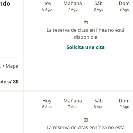
ando
Hoy
Mañana
Sáb
Dom
6 Ago
7 Ago
8 Ago
9 Ago
La reserva de citas en línea no está
disponible
Solicita una cita
Isidro, San Isidro
•
Mapa
de s/ 80
i
Hoy
Mañana
Sáb
Dom
6 Ago
7 Ago
8 Ago
9 Ago
La reserva de citas en línea no está