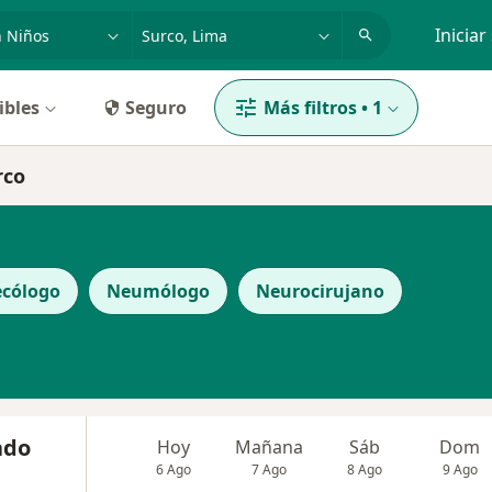
dad, enfermedad o nombre
p. ej. Lima
Iniciar
ibles
Seguro
Más filtros
•
1
rco
ecólogo
Neumólogo
Neurocirujano
ado
Hoy
Mañana
Sáb
Dom
6 Ago
7 Ago
8 Ago
9 Ago