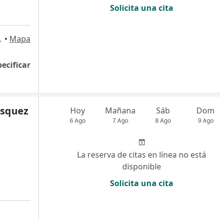
Solicita una cita
2, San Isidro
•
Mapa
pecificar
asquez
Hoy
Mañana
Sáb
Dom
6 Ago
7 Ago
8 Ago
9 Ago
La reserva de citas en línea no está
disponible
Solicita una cita