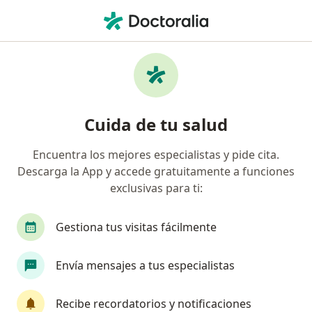
Men
Fiebre En Niños • Lima, Lima
Filtros
• 1
Seguro
Mapa
Especialistas en Fiebre en niños en Lima
Cuida de tu salud
Encuentra los mejores especialistas y pide cita.
¿Qué especialidad estás buscando?
Descarga la App y accede gratuitamente a funciones
Pediatra
Médico general
Ginecólogo
exclusivas para ti:
Gestiona tus visitas fácilmente
Envía mensajes a tus especialistas
Recibe recordatorios y notificaciones