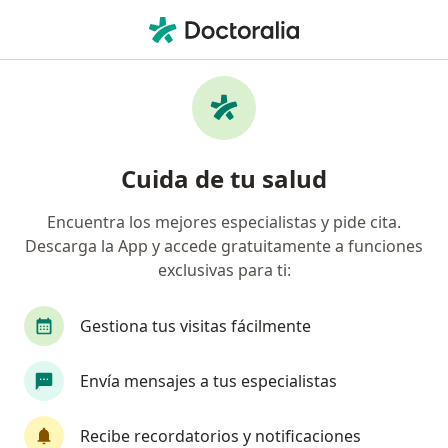
Men
¿Qué estás buscando?
Página De Inicio
Enfermedades
Cólico Intestinal
Cólico intestinal - Información,
Cuida de tu salud
expertos y preguntas frecuentes
Encuentra los mejores especialistas y pide cita.
Descarga la App y accede gratuitamente a funciones
exclusivas para ti:
Información
Pregunta al Experto
Gestiona tus visitas fácilmente
Envía mensajes a tus especialistas
No descuides tu salud
Escoge la consulta online para empezar o continuar
Recibe recordatorios y notificaciones