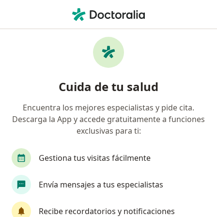
Men
Amigdalitis • Surco, Lima
Filtros
• 1
Seguro
Mapa
Especialistas en Amigdalitis en Surco
Cuida de tu salud
Encuentra los mejores especialistas y pide cita.
¿Qué especialidad estás buscando?
Descarga la App y accede gratuitamente a funciones
Pediatra
Otorrino
Cirujano pediátrico
exclusivas para ti:
Gestiona tus visitas fácilmente
Envía mensajes a tus especialistas
Recibe recordatorios y notificaciones