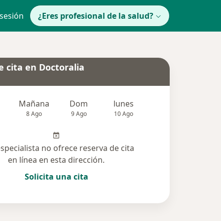
 sesión
¿Eres profesional de la salud?
 cita en Doctoralia
Mañana
Dom
lunes
Mar
Mié
8 Ago
9 Ago
10 Ago
11 Ago
12 Ag
especialista no ofrece reserva de cita
en línea en esta dirección.
Solicita una cita