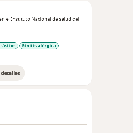
n el Instituto Nacional de salud del
rásitos
Rinitis alérgica
r_more_diseases
detalles
bre la experiencia