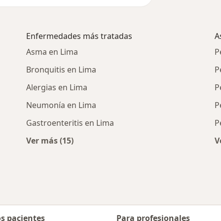
Enfermedades más tratadas
A
Asma en Lima
P
Bronquitis en Lima
P
Alergias en Lima
P
Neumonía en Lima
P
Gastroenteritis en Lima
P
Ver más (15)
V
ercanos
Más en esta categoría: Enfermedades más 
os pacientes
Para profesionales