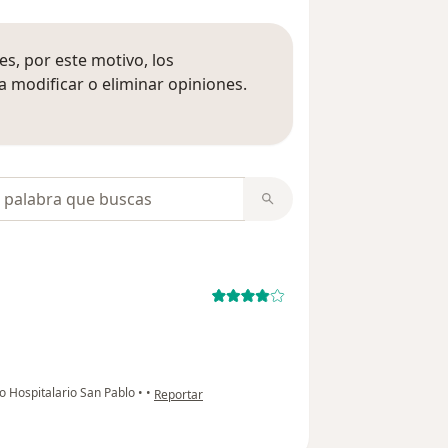
s, por este motivo, los
 modificar o eliminar opiniones.
 opiniones
opiniones
en opinión del usuario anónimo
jo Hospitalario San Pablo
•
•
Reportar