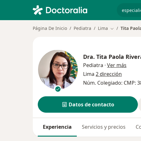
especiali
Página De Inicio
Pediatra
Lima
Tita Paol
Cambiar de ci
Dra.
Tita Paola Rive
sobre 
Pediatra
·
Ver más
Lima
2 dirección
Núm. Colegiado: CMP: 3
Datos de contacto
Experiencia
Servicios y precios
Co