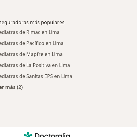
seguradoras más populares
ediatras de Rimac en Lima
ediatras de Pacífico en Lima
ediatras de Mapfre en Lima
ediatras de La Positiva en Lima
ediatras de Sanitas EPS en Lima
er más (2)
tratadas
Más en esta categoría: Aseguradoras más populares
Contacto
Doctoralia - Página de inicio