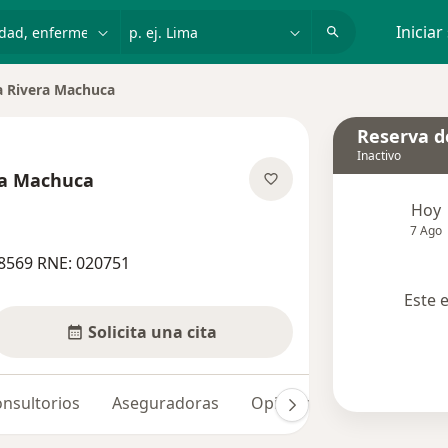
dad, enfermedad o nombre
p. ej. Lima
Iniciar
a Rivera Machuca
udad
Reserva de
Inactivo
ra Machuca
las especializaciones
Hoy
7 Ago
8569 RNE: 020751
Este 
Solicita una cita
nsultorios
Aseguradoras
Opiniones (1)