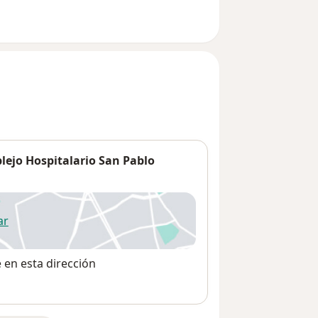
plejo Hospitalario San Pablo
ar
 abre en una nueva pestaña
e en esta dirección