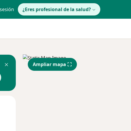
 sesión
¿Eres profesional de la salud?
Ampliar mapa
Mar
Mié
Jue
11 Ago
12 Ago
13 Ago