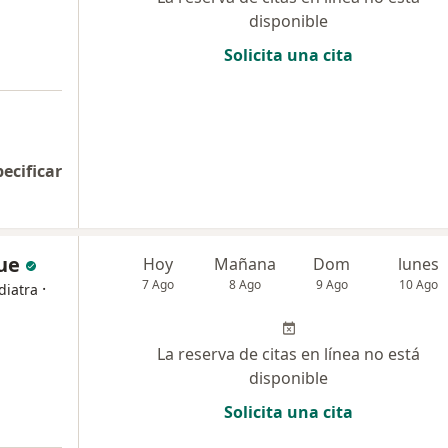
disponible
Solicita una cita
pecificar
que
Hoy
Mañana
Dom
lunes
7 Ago
8 Ago
9 Ago
10 Ago
·
diatra
La reserva de citas en línea no está
disponible
Solicita una cita