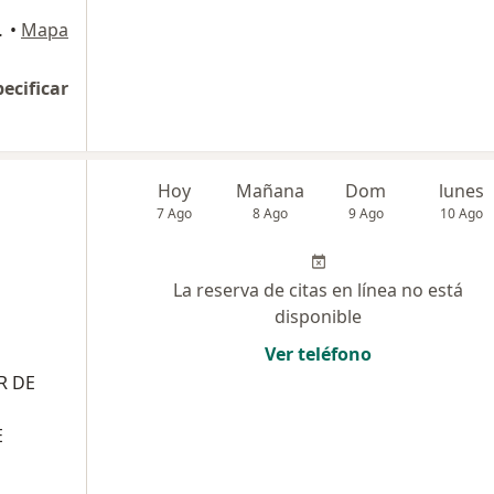
2, San Isidro
•
Mapa
pecificar
Hoy
Mañana
Dom
lunes
7 Ago
8 Ago
9 Ago
10 Ago
La reserva de citas en línea no está
disponible
Ver teléfono
R DE
E