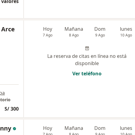
 valores
 Arce
Hoy
Mañana
Dom
lunes
7 Ago
8 Ago
9 Ago
10 Ago
La reserva de citas en línea no está
disponible
Ver teléfono
pa
torio
S/ 300
enny
Hoy
Mañana
Dom
lunes
7 Ago
8 Ago
9 Ago
10 Ago