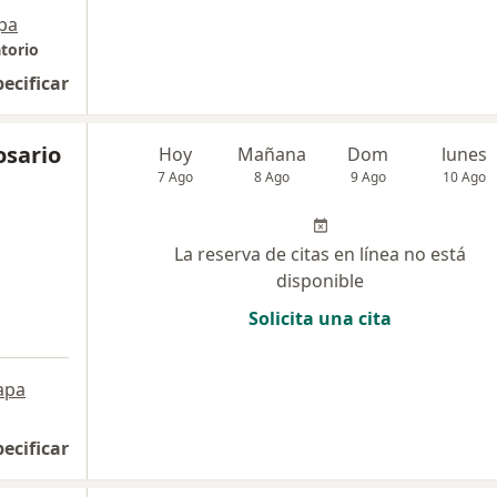
pa
torio
pecificar
osario
Hoy
Mañana
Dom
lunes
7 Ago
8 Ago
9 Ago
10 Ago
La reserva de citas en línea no está
disponible
Solicita una cita
apa
pecificar