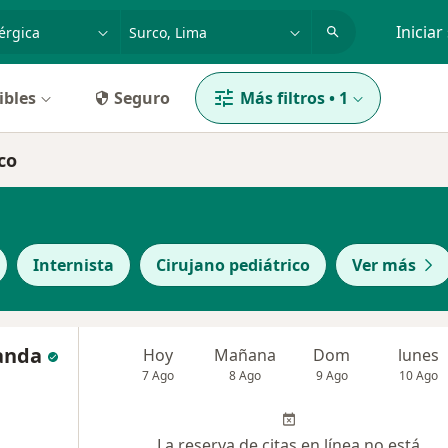
dad, enfermedad o nombre
p. ej. Lima
Iniciar
ibles
Seguro
Más filtros
•
1
co
Internista
Cirujano pediátrico
Ver más
anda
Hoy
Mañana
Dom
lunes
7 Ago
8 Ago
9 Ago
10 Ago
La reserva de citas en línea no está