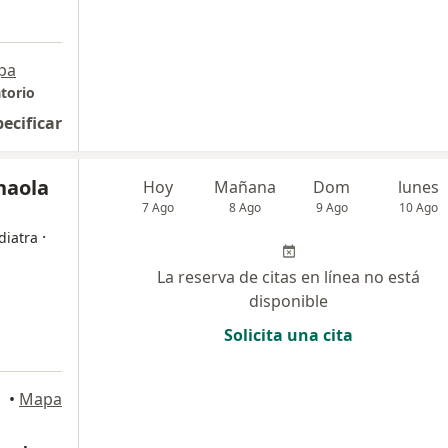
pa
torio
pecificar
naola
Hoy
Mañana
Dom
lunes
7 Ago
8 Ago
9 Ago
10 Ago
·
diatra
La reserva de citas en línea no está
disponible
Solicita una cita
urco
•
Mapa