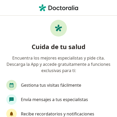
Men
Fiebre En Niños • Chorrillos, Lima
Filtros
• 1
Seguro
Mapa
Especialistas en Fiebre en niños en
Cuida de tu salud
Chorrillos
Encuentra los mejores especialistas y pide cita.
Descarga la App y accede gratuitamente a funciones
¿Qué especialidad estás buscando?
exclusivas para ti:
Pediatra
Neonatólogo
Neumólogo
A
Gestiona tus visitas fácilmente
Envía mensajes a tus especialistas
Recibe recordatorios y notificaciones