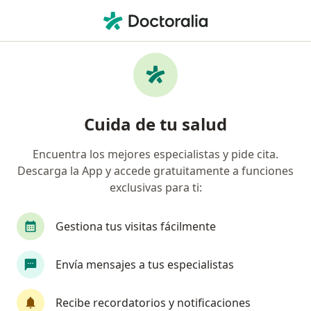
Men
Gastroenteritis • Surco, Lima
Filtros
• 1
Seguro
Mapa
Especialistas en Gastroenteritis en Surco
Cuida de tu salud
Encuentra los mejores especialistas y pide cita.
¿Qué especialidad estás buscando?
Descarga la App y accede gratuitamente a funciones
Médico general
Pediatra
Gastroenterólo
exclusivas para ti:
Gestiona tus visitas fácilmente
Envía mensajes a tus especialistas
Recibe recordatorios y notificaciones