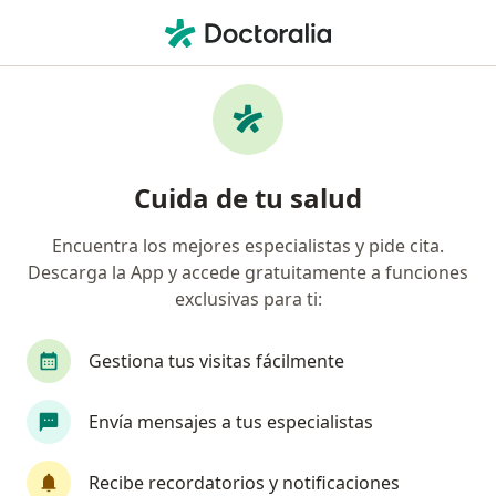
Men
¿Qué estás buscando?
Página De Inicio
Enfermedades
Fimosis
Fimosis - Información, expertos y
Cuida de tu salud
preguntas frecuentes
Encuentra los mejores especialistas y pide cita.
Descarga la App y accede gratuitamente a funciones
exclusivas para ti:
Información
Pregunta al Experto
Gestiona tus visitas fácilmente
Envía mensajes a tus especialistas
No descuides tu salud
Escoge la consulta online para empezar o continuar
Recibe recordatorios y notificaciones