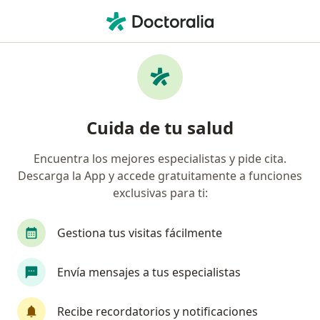
Men
Fiebre En Niños • San Isidro, Lima
Filtros
• 1
Seguro
Mapa
Especialistas en Fiebre en niños en San
Cuida de tu salud
Isidro
Encuentra los mejores especialistas y pide cita.
Descarga la App y accede gratuitamente a funciones
¿Qué especialidad estás buscando?
exclusivas para ti:
Pediatra
Ginecólogo
Médico general
Gestiona tus visitas fácilmente
Envía mensajes a tus especialistas
Recibe recordatorios y notificaciones