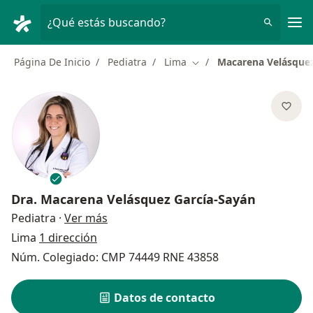
Men
¿Qué estás buscando?
Página De Inicio
Pediatra
Lima
Macarena Velásquez
Cambiar de ciudad
Dra.
Macarena Velásquez García-Sayán
sobre las especializaciones
Pediatra
·
Ver más
Lima
1 dirección
Núm. Colegiado: CMP 74449 RNE 43858
Datos de contacto