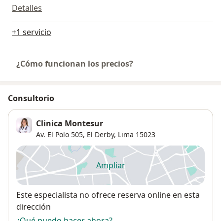
Detalles
+1 servicio
¿Cómo funcionan los precios?
Consultorio
Clinica Montesur
Av. El Polo 505,
El Derby
,
Lima
15023
Ampliar
se abre en una nueva pestañ
Disponibilidad
Este especialista no ofrece reserva online en esta
dirección
¿Qué puedo hacer ahora?