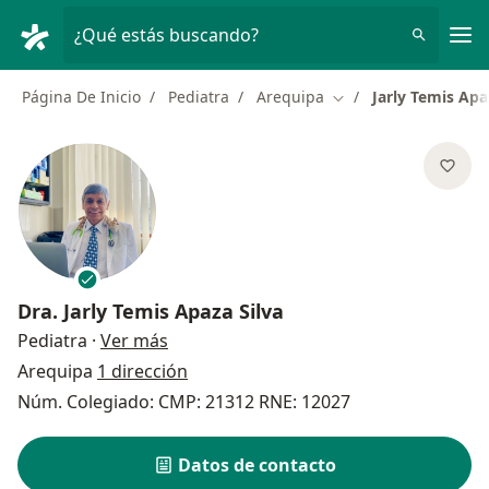
Men
¿Qué estás buscando?
Página De Inicio
Pediatra
Arequipa
Jarly Temis Apa
Cambiar de ciudad
Dra.
Jarly Temis Apaza Silva
sobre las especializaciones
Pediatra
·
Ver más
Arequipa
1 dirección
Núm. Colegiado: CMP: 21312 RNE: 12027
Datos de contacto