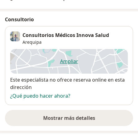
Consultorio
Consultorios Médicos Innova Salud
Arequipa
Ampliar
se abre en una nueva pestañ
Disponibilidad
Este especialista no ofrece reserva online en esta
dirección
¿Qué puedo hacer ahora?
Mostrar más detalles
sobre la dirección