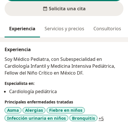
Solicita una cita
Experiencia
Servicios y precios
Consultorios
Experiencia
Soy Médico Pediatra, con Subespecialidad en
Cardiología Infantil y Medicina Intensiva Pediátrica,
Fellow del Niño Crítico en México DF.
Especialista en:
Cardiología pediátrica
Principales enfermedades tratadas
Asma
Alergias
Fiebre en niños
a11y_sr_mo
Infección urinaria en niños
Bronquitis
+5