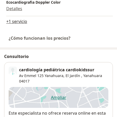
Ecocardiografia Doppler Color
Detalles
+1 servicio
¿Cómo funcionan los precios?
Consultorio
cardiología pediátrica cardiokidssur
Av Emmel 125 Yanahuara,
El Jardín
,
Yanahuara
04017
Ampliar
se abre en una nueva pestañ
Disponibilidad
Este especialista no ofrece reserva online en esta