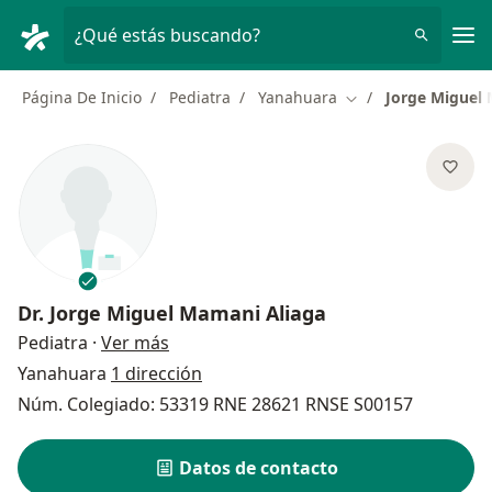
Men
¿Qué estás buscando?
Página De Inicio
Pediatra
Yanahuara
Jorge Miguel
Cambiar de ciudad
Dr.
Jorge Miguel Mamani Aliaga
sobre las especializaciones
Pediatra
·
Ver más
Yanahuara
1 dirección
Núm. Colegiado: 53319 RNE 28621 RNSE S00157
Datos de contacto