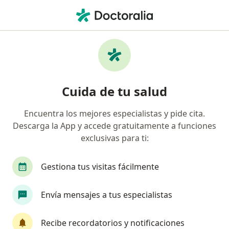
Men
Colon Irritable • Arequipa, Arequipa
Filtros
• 1
Seguro
Mapa
Especialistas en Colon irritable en Arequipa
Cuida de tu salud
Encuentra los mejores especialistas y pide cita.
¿Qué especialidad estás buscando?
Descarga la App y accede gratuitamente a funciones
Gastroenterólogo
Médico general
Neumó
exclusivas para ti:
Gestiona tus visitas fácilmente
Envía mensajes a tus especialistas
Recibe recordatorios y notificaciones