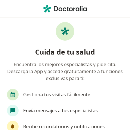
Men
¿Qué estás buscando?
Página De Inicio
Enfermedades
Amigdalitis
Amigdalitis - Información,
Cuida de tu salud
expertos y preguntas frecuentes
Encuentra los mejores especialistas y pide cita.
Nombres alternativos:
Faringoamigdalitis.
Descarga la App y accede gratuitamente a funciones
exclusivas para ti:
Gestiona tus visitas fácilmente
Información
Pregunta al Experto
Envía mensajes a tus especialistas
Recibe recordatorios y notificaciones