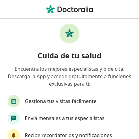
Men
Enfermedad Ulcerosa Péptica • Arequipa, Arequipa
Filtros
• 1
Seguro
Mapa
Especialistas en Enfermedad ulcerosa
Cuida de tu salud
péptica en Arequipa
Encuentra los mejores especialistas y pide cita.
Descarga la App y accede gratuitamente a funciones
¿Qué especialidad estás buscando?
exclusivas para ti:
Gastroenterólogo
Médico general
Neumó
Gestiona tus visitas fácilmente
Envía mensajes a tus especialistas
Recibe recordatorios y notificaciones