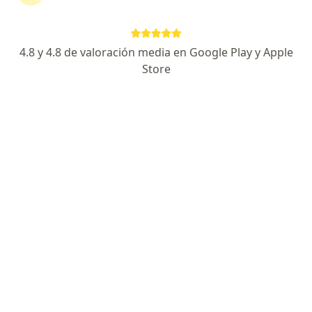
No descuides tu salud
Escoge la consulta online para empezar o continuar
tu tratamiento sin salir de casa. Y, si lo necesitas,
4.8 y 4.8 de valoración media en Google Play y Apple
también puedes reservar una cita presencial.
Store
Mostrar especialistas
¿Cómo funciona?
Expertos en neuralgia del trigémino
Masshiel Eliana Perez Villalobos
Médico general
Lima