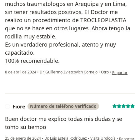
muchos traumatologos en Arequipa y en Lima,
sin tener resultados positivos. El Doctor me
realizo un procedimiento de TROCLEOPLASTIA
que no se hace en otros lugares. Ahora tengo la
rodilla muy estable.
Es un verdadero profesional, atento y muy
capacitado.
100% recomendable.
en opinión del u
8 de abril de 2024
•
Dr. Guillermo Zvietcovich Cornejo
•
Otro
•
Reportar
Fiore
Número de teléfono verificado
F
Buen doctor me explico todas mis dudas y se
tomo su tiempo
en opinión d
25 de enero de 2024
•
Dr. Luis Estela Rodríguez
•
Visita Urología
•
Reportar