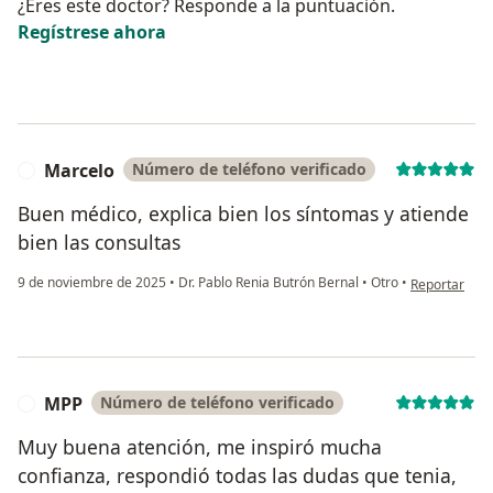
¿Eres este doctor? Responde a la puntuación.
Regístrese ahora
Marcelo
Número de teléfono verificado
M
Buen médico, explica bien los síntomas y atiende
bien las consultas
en opinión de
9 de noviembre de 2025
•
Dr. Pablo Renia Butrón Bernal
•
Otro
•
Reportar
MPP
Número de teléfono verificado
M
Muy buena atención, me inspiró mucha
confianza, respondió todas las dudas que tenia,