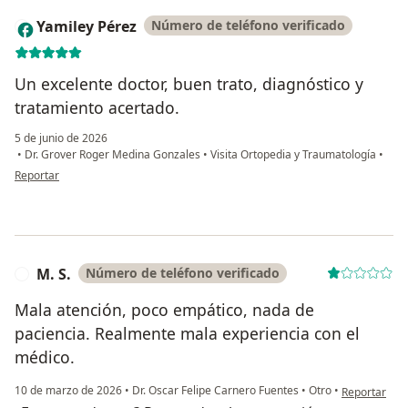
Yamiley Pérez
Número de teléfono verificado
Y
Un excelente doctor, buen trato, diagnóstico y
tratamiento acertado.
5 de junio de 2026
•
Dr. Grover Roger Medina Gonzales
•
Visita Ortopedia y Traumatología
•
en opinión del usuario Yamiley Pérez
Reportar
M. S.
Número de teléfono verificado
M
Mala atención, poco empático, nada de
paciencia. Realmente mala experiencia con el
médico.
en opinión de
10 de marzo de 2026
•
Dr. Oscar Felipe Carnero Fuentes
•
Otro
•
Reportar