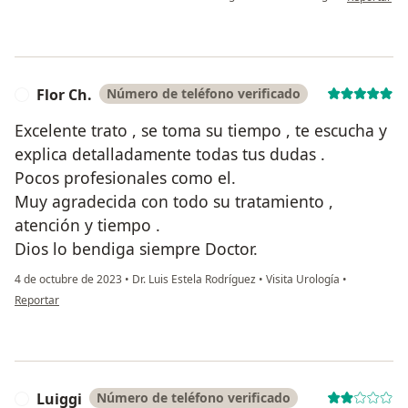
Flor Ch.
Número de teléfono verificado
F
Excelente trato , se toma su tiempo , te escucha y
explica detalladamente todas tus dudas .
Pocos profesionales como el.
Muy agradecida con todo su tratamiento ,
atención y tiempo .
Dios lo bendiga siempre Doctor.
4 de octubre de 2023
•
Dr. Luis Estela Rodríguez
•
Visita Urología
•
en opinión del usuario Flor Ch.
Reportar
Luiggi
Número de teléfono verificado
L