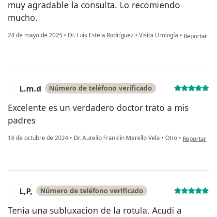
muy agradable la consulta. Lo recomiendo
mucho.
en opinión d
24 de mayo de 2025
•
Dr. Luis Estela Rodríguez
•
Visita Urología
•
Reportar
L.m.d
Número de teléfono verificado
L
Excelente es un verdadero doctor trato a mis
padres
en opinión d
18 de octubre de 2024
•
Dr. Aurelio Franklin Merello Vela
•
Otro
•
Reportar
L,P,
Número de teléfono verificado
L
Tenia una subluxacion de la rotula. Acudi a