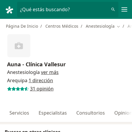
Men
¿Qué estás buscando?
Página De Inicio
Centros Médicos
Anestesiología
A
Cambiar
Auna - Clínica Vallesur
Anestesiología
ver más
Arequipa
1 dirección
31 opinión
Servicios
Especialistas
Consultorios
Opinio
Buscar en otras clínicas