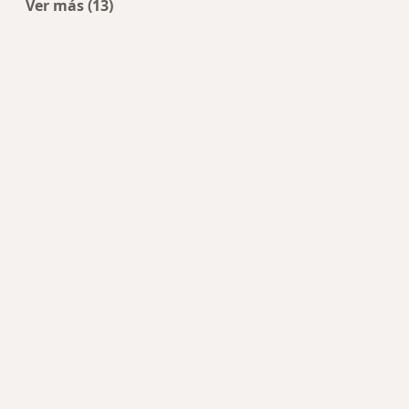
Ver más (13)
Más en esta categoría: Enfermedades más tra