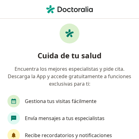
Men
Adenomiosis • San Martín de Porres, Lima
Filtros
• 1
Seguro
Mapa
Especialistas en Adenomiosis en San Martín
Cuida de tu salud
de Porres
Encuentra los mejores especialistas y pide cita.
Descarga la App y accede gratuitamente a funciones
¿Qué especialidad estás buscando?
exclusivas para ti:
Ginecólogo
Médico general
Oncólogo
Gestiona tus visitas fácilmente
Envía mensajes a tus especialistas
Recibe recordatorios y notificaciones