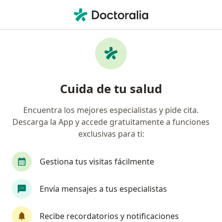
Men
Hernia Umbilical • San Martín de Porres, Lima
Filtros
• 1
Seguro
Mapa
Especialistas en Hernia umbilical en San
Cuida de tu salud
Martín de Porres
Encuentra los mejores especialistas y pide cita.
Descarga la App y accede gratuitamente a funciones
¿Qué especialidad estás buscando?
exclusivas para ti:
Cirujano general
Médico general
Cirujano
Gestiona tus visitas fácilmente
Envía mensajes a tus especialistas
Recibe recordatorios y notificaciones