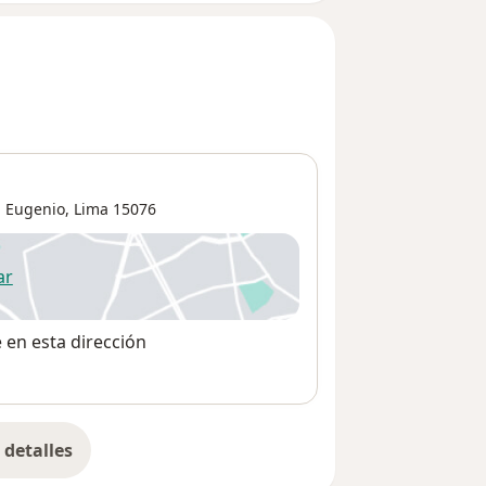
 Eugenio
,
Lima
15076
ar
 abre en una nueva pestaña
e en esta dirección
detalles
bre la dirección