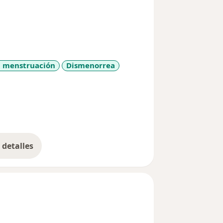
a menstruación
Dismenorrea
s
detalles
bre la experiencia