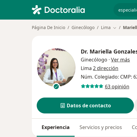
especiali
Página De Inicio
Ginecólogo
Lima
Mariel
Cambiar de
Dr.
Mariella Gonzale
sob
Ginecólogo
·
Ver más
Lima
2 dirección
Núm. Colegiado: CMP: 6
63 opinión
Datos de contacto
Experiencia
Servicios y precios
Co