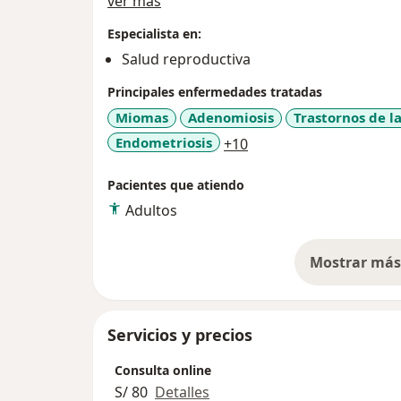
Acerca de mí
ver más
Especialista en:
Salud reproductiva
Principales enfermedades tratadas
Miomas
Adenomiosis
Trastornos de l
a11y_sr_more_disease
Endometriosis
+10
Pacientes que atiendo
Adultos
Mostrar más 
so
Servicios y precios
Consulta online
S/ 80
Detalles