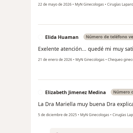
22 de mayo de 2026
•
MyN Ginecologas
•
Cirugías Laparo
Elida Huaman
Número de teléfono ve
E
Exelente atención... quedé mi muy sat
21 de enero de 2026
•
MyN Ginecologas
•
Chequeo ginec
Elizabeth Jimenez Medina
Número de
E
La Dra Mariella muy buena Dra explica
5 de diciembre de 2025
•
MyN Ginecologas
•
Cirugías Lap