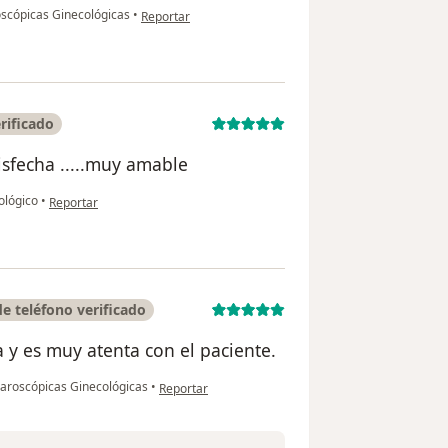
en opinión del usuario P.R.C.
scópicas Ginecológicas
•
Reportar
rificado
isfecha .....muy amable
en opinión del usuario Elida Huaman
ológico
•
Reportar
 teléfono verificado
 y es muy atenta con el paciente.
en opinión del usuario Elizabeth Jimenez Medina
aroscópicas Ginecológicas
•
Reportar