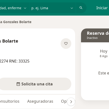
dad, enfermedad o nombre
p. ej. Lima
Iniciar
la Gonzales Bolarte
 ciudad
Reserva de
Inactivo
s Bolarte
re las especializaciones
Hoy
8 Ago
2274 RNE: 33325
Este 
Solicita una cita
nsultorios
Aseguradoras
Opiniones (63)
Dudas 