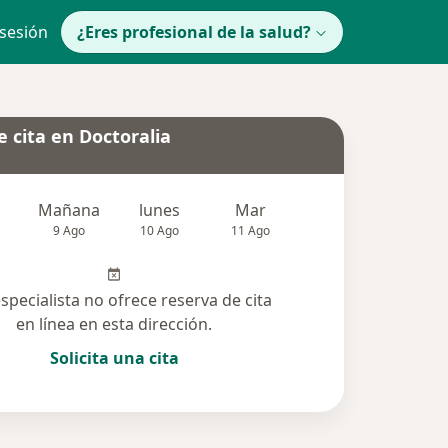
 sesión
¿Eres profesional de la salud?
 cita en Doctoralia
Mañana
lunes
Mar
Mié
Jue
9 Ago
10 Ago
11 Ago
12 Ago
13 Ag
especialista no ofrece reserva de cita
en línea en esta dirección.
Solicita una cita
solucionadas (3)