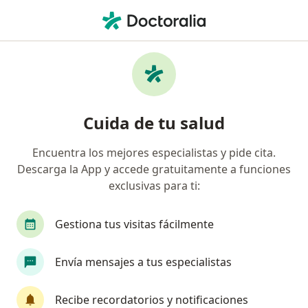
Men
Adenomiosis • San Borja, Lima
Filtros
• 1
Seguro
Mapa
Especialistas en Adenomiosis en San Borja
Cuida de tu salud
Encuentra los mejores especialistas y pide cita.
¿Qué especialidad estás buscando?
Descarga la App y accede gratuitamente a funciones
Ginecólogo
Oncólogo
Pediatra
Radió
exclusivas para ti:
Gestiona tus visitas fácilmente
Envía mensajes a tus especialistas
Recibe recordatorios y notificaciones