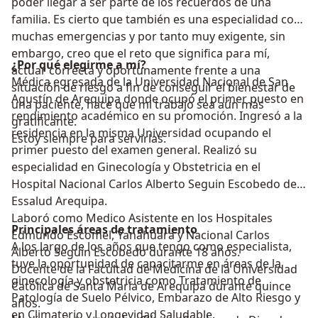
poder llegar a ser parte de los recuerdos de una
familia. Es cierto que también es una especialidad con
muchas emergencias y por tanto muy exigente, sin
embargo, creo que el reto que significa para mí,
¿Por qué elegirme a mí?
actuar correcta y oportunamente frente a una
Médica egresada de la Universidad Nacional de San
situación de riesgo a fin de conseguir el bienestar de
Agustín de Arequipa donde ocupó el primer puesto en
una paciente, hace que mi trabajo sea aún más
rendimiento académico en su promoción. Ingresó a la
gratificante.
residencia en la misma Universidad ocupando el
Estoy siempre para servirlas.
primer puesto del examen general. Realizó su
especialidad en Ginecología y Obstetricia en el
Hospital Nacional Carlos Alberto Seguin Escobedo de
Essalud Arequipa.
Laboró como Medico Asistente en los Hospitales
Principales áreas de tratamiento
Edmundo Escomel, Yanahuara y Nacional Carlos
A los largo de los años que tengo como especialista,
Alberto Seguin Escobedo durante 18 años.
tuve la oportunidad de capacitarme en áreas de la
Docente de la Facultad de Medicina de la Universidad
ginecología y obstetricia como Tratamiento de
Católica de Santa María de Arequipa durante quince
Patología de Suelo Pélvico, Embarazo de Alto Riesgo y
años.
en Climaterio y Longevidad Saludable.