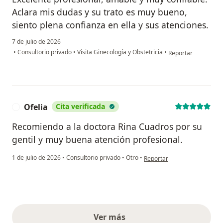
Aclara mis dudas y su trato es muy bueno,
siento plena confianza en ella y sus atenciones.
7 de julio de 2026
en opinión del usua
•
Consultorio privado
•
Visita Ginecología y Obstetricia
•
Reportar
Ofelia
Cita verificada
O
Recomiendo a la doctora Rina Cuadros por su
gentil y muy buena atención profesional.
en opinión del usuario Ofelia
1 de julio de 2026
•
Consultorio privado
•
Otro
•
Reportar
Ver más
opiniones anteriores