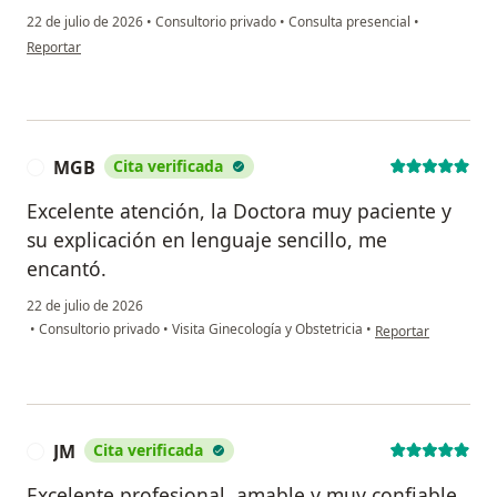
22 de julio de 2026
•
Consultorio privado
•
Consulta presencial
•
en opinión del usuario Marta N
Reportar
MGB
Cita verificada
M
Excelente atención, la Doctora muy paciente y
su explicación en lenguaje sencillo, me
encantó.
22 de julio de 2026
en opinión del usu
•
Consultorio privado
•
Visita Ginecología y Obstetricia
•
Reportar
JM
Cita verificada
J
Excelente profesional, amable y muy confiable.