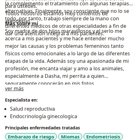
la complemento el tratamiento con algunas terapias
para ustedes.
alternativas. Finalmente, soy consciente que no lo se
Todos nosotros estamos muy contentos de
todo, por tanto, trabajo siempre de la mano con
atenderlas.
Más sobre mí
diferentes médicos de otras especialidades a fin de
Soy madre de dos hijos maravillosos y el serlo me
dar una atención integral a mis pacientes.
acerca a mis pacientes y me hace entender mucho
mejor las causas y los problemas femeninos tanto
físicos como emocionales a lo largo de las diferentes
etapas de la vida. Además soy una apasionada de mi
profesión, me encanta viajar y amo a los animales,
especialmente a Dasha, mi perrita a quien
seguramente conocerán en mis fotos.
Acerca de mí
ver más
Especialista en:
Salud reproductiva
Endocrinología ginecologica
Principales enfermedades tratadas
Embarazo de riesgo
Miomas
Endometriosis