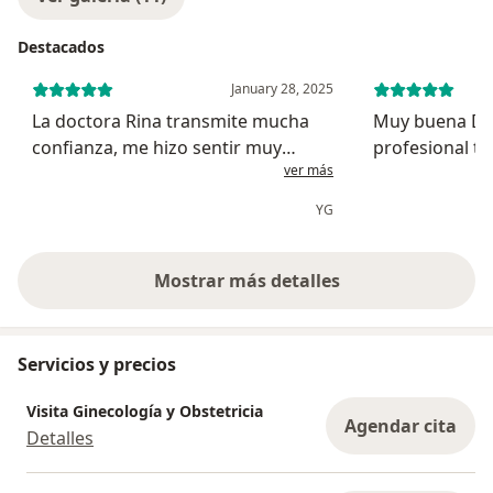
Destacados
January 28, 2025
La doctora Rina transmite mucha
Muy buena Dra
confianza, me hizo sentir muy
profesional ti
ver más
cómoda al examinarme (fue muy
desde tiempo 
delicada) y su diagnóstico fue claro
síntomas de un
YG
y preciso. Es una gran profesional.
insulina que se
aspecto ginec
que i...
Mostrar más detalles
sobre la experiencia
Servicios y precios
Visita Ginecología y Obstetricia
Agendar cita
Detalles