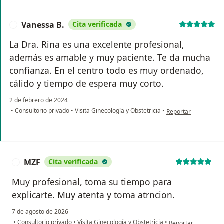
Vanessa B.
Cita verificada
V
La Dra. Rina es una excelente profesional,
además es amable y muy paciente. Te da mucha
confianza. En el centro todo es muy ordenado,
cálido y tiempo de espera muy corto.
2 de febrero de 2024
en opinión del usuar
•
Consultorio privado
•
Visita Ginecología y Obstetricia
•
Reportar
MZF
Cita verificada
M
Muy profesional, toma su tiempo para
explicarte. Muy atenta y toma atrncion.
7 de agosto de 2026
en opinión del usua
•
Consultorio privado
•
Visita Ginecología y Obstetricia
•
Reportar