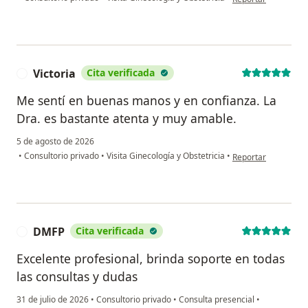
Victoria
Cita verificada
V
Me sentí en buenas manos y en confianza. La
Dra. es bastante atenta y muy amable.
5 de agosto de 2026
en opinión del usuar
•
Consultorio privado
•
Visita Ginecología y Obstetricia
•
Reportar
DMFP
Cita verificada
D
Excelente profesional, brinda soporte en todas
las consultas y dudas
31 de julio de 2026
•
Consultorio privado
•
Consulta presencial
•