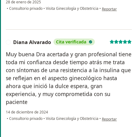
28 de enero de 2025
en opinión del usuar
•
Consultorio privado
•
Visita Ginecología y Obstetricia
•
Reportar
Diana Alvarado
Cita verificada
D
Muy buena Dra acertada y gran profesional tiene
toda mi confianza desde tiempo atrás me trata
con síntomas de una resistencia a la insulina que
se reflejan en el aspecto ginecológico hasta
ahora que inició la dulce espera, gran
experiencia, y muy comprometida con su
paciente
14 de diciembre de 2024
en opinión del usuar
•
Consultorio privado
•
Visita Ginecología y Obstetricia
•
Reportar