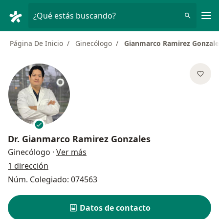
Men
¿Qué estás buscando?
Página De Inicio
Ginecólogo
Gianmarco Ramirez Gonzale
Dr.
Gianmarco Ramirez Gonzales
sobre las especializaciones
Ginecólogo
·
Ver más
1 dirección
Núm. Colegiado: 074563
Datos de contacto