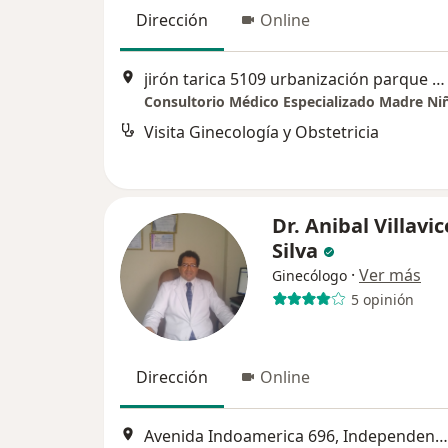
Dirección
Online
jirón tarica 5109 urbanización parque naranjal los olivos, Los Olivos
Consultorio Médico Especializado Madre Ni
Visita Ginecología y Obstetricia
Dr. Anibal Villavi
Silva
·
Ver más
Ginecólogo
5 opinión
Dirección
Online
Avenida Indoamerica 696, Independencia