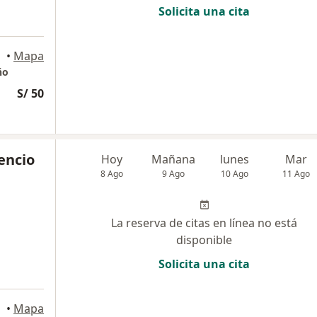
Solicita una cita
•
Mapa
ño
S/ 50
cencio
Hoy
Mañana
lunes
Mar
8 Ago
9 Ago
10 Ago
11 Ago
La reserva de citas en línea no está
disponible
Solicita una cita
•
Mapa