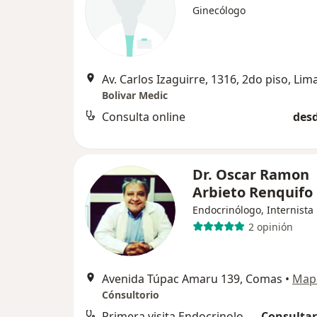
Ginecólogo
Av. Carlos Izaguirre, 1316, 2do piso, Lim
Bolivar Medic
Consulta online
desd
Dr. Oscar Ramon
Arbieto Renquifo
Endocrinólogo, Internista
2 opinión
Avenida Túpac Amaru 139, Comas
•
Map
Cónsultorio
Primera visita Endocrinología
Consultar