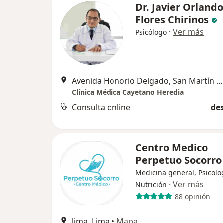
Dr. Javier Orlando
Flores Chirinos
·
Ver más
Psicólogo
Avenida Honorio Delgado, San Martín de Porres
Clínica Médica Cayetano Heredia
Consulta online
des
Centro Medico
Perpetuo Socorr
Medicina general, Psicolo
·
Ver más
Nutrición
88 opinión
lima, Lima
•
Mapa