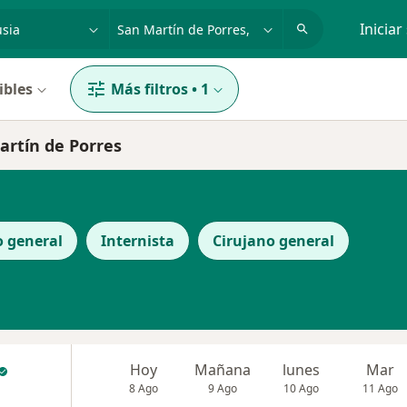
dad, enfermedad o nombre
p. ej. Lima
Iniciar
ibles
Más filtros
•
1
artín de Porres
 general
Internista
Cirujano general
Hoy
Mañana
lunes
Mar
8 Ago
9 Ago
10 Ago
11 Ago