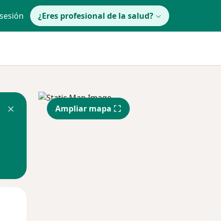
 sesión
¿Eres profesional de la salud?
Ampliar mapa
Mié
Jue
Vie
12 Ago
13 Ago
14 Ago