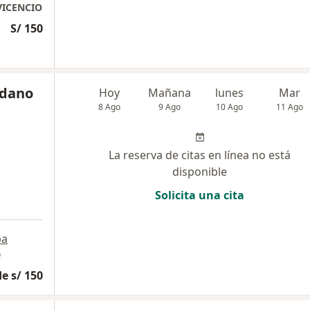
VICENCIO
S/ 150
edano
Hoy
Mañana
lunes
Mar
8 Ago
9 Ago
10 Ago
11 Ago
La reserva de citas en línea no está
disponible
Solicita una cita
pa
e
e s/ 150