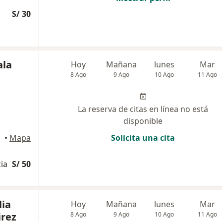
S/ 30
ala
Hoy
Mañana
lunes
Mar
8 Ago
9 Ago
10 Ago
11 Ago
La reserva de citas en línea no está
disponible
•
Mapa
Solicita una cita
cia
S/ 50
lia
Hoy
Mañana
lunes
Mar
rez
8 Ago
9 Ago
10 Ago
11 Ago