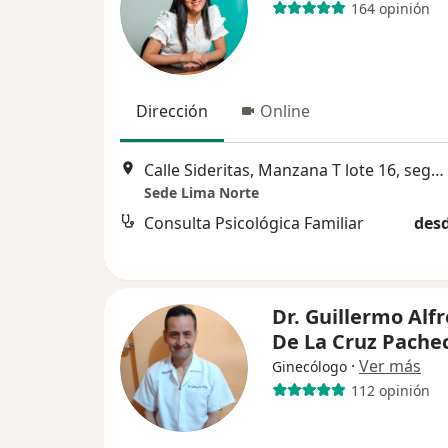
164 opinión
Dirección
Online
Calle Sideritas, Manzana T lote 16, segundo piso, Urbanización Rosario del Norte, Los Olivos
Sede Lima Norte
Consulta Psicológica Familiar
desd
Dr. Guillermo Alf
De La Cruz Pache
·
Ver más
Ginecólogo
112 opinión