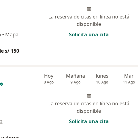
La reserva de citas en línea no está
disponible
a
•
Mapa
Solicita una cita
e s/ 150
Hoy
Mañana
lunes
Mar
8 Ago
9 Ago
10 Ago
11 Ago
La reserva de citas en línea no está
disponible
a
Solicita una cita
 valores