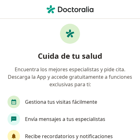
Men
Adenomiosis • San Isidro, Lima
Filtros
• 1
Seguro
Mapa
Especialistas en Adenomiosis en San Isidro
Cuida de tu salud
Encuentra los mejores especialistas y pide cita.
¿Qué especialidad estás buscando?
Descarga la App y accede gratuitamente a funciones
Ginecólogo
Médico general
Pediatra
exclusivas para ti:
Gestiona tus visitas fácilmente
Envía mensajes a tus especialistas
Recibe recordatorios y notificaciones