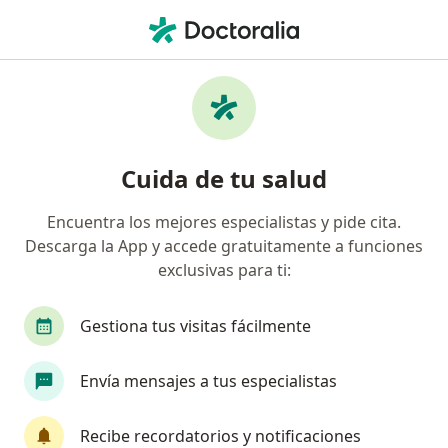
Men
Gripe • San Martín de Porres, Lima
Filtros
• 1
Seguro
Mapa
Especialistas en Gripe en San Martín de
Cuida de tu salud
Porres
Encuentra los mejores especialistas y pide cita.
Descarga la App y accede gratuitamente a funciones
¿Qué especialidad estás buscando?
exclusivas para ti:
Médico general
Neumólogo
Internista
Gestiona tus visitas fácilmente
Envía mensajes a tus especialistas
Recibe recordatorios y notificaciones